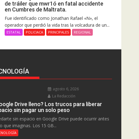
de tráiler que mwr1ó en fatal accidente
en Cumbres de Maltrata.
Fue identificado como Jonathan Rafael «N», el
operador que perdió la vida tras la volcadura de un...
ESTATAL
POLICIACA
PRINCIPALES
REGIONAL
CNOLOGÍA
agosto 6, 2026
La Redacción
ogle Drive lleno? Los trucos para liberar
pacio sin pagar un solo peso
darte sin espacio en Google Drive puede ocurrir antes
lo que imaginas. Los 15 GB...
CNOLOGÍA