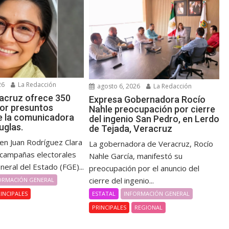
26
La Redacción
agosto 6, 2026
La Redacción
acruz ofrece 350
Expresa Gobernadora Rocío
por presuntos
Nahle preocupación por cierre
e la comunicadora
del ingenio San Pedro, en Lerdo
uglas.
de Tejada, Veracruz
en Juan Rodríguez Clara
La gobernadora de Veracruz, Rocío
 campañas electorales
Nahle García, manifestó su
eneral del Estado (FGE)...
preocupación por el anuncio del
cierre del ingenio...
ORMACIÓN GENERAL
ESTATAL
INFORMACIÓN GENERAL
INCIPALES
PRINCIPALES
REGIONAL