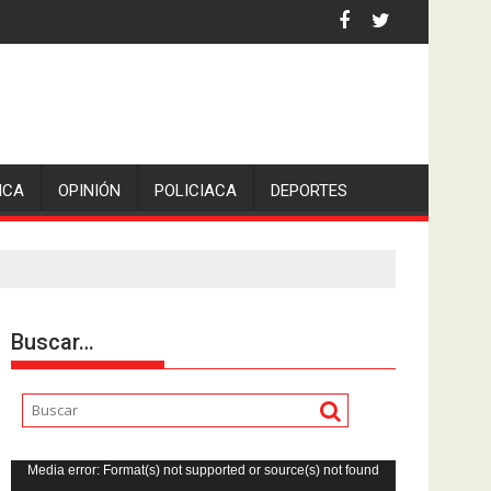
 la comunicadora Avisack Douglas.
ICA
OPINIÓN
POLICIACA
DEPORTES
Buscar…
Reproductor
Media error: Format(s) not supported or source(s) not found