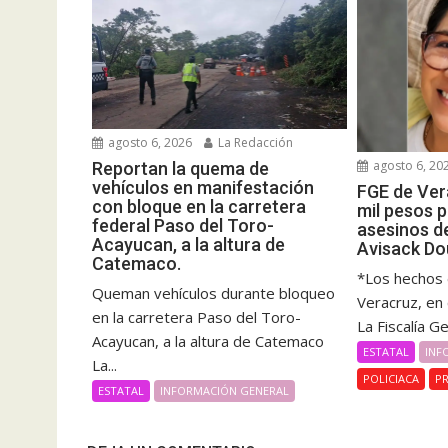
agosto 6, 2026
La Redacción
agosto 6, 20
Reportan la quema de
vehículos en manifestación
FGE de Ver
con bloque en la carretera
mil pesos 
federal Paso del Toro-
asesinos d
Acayucan, a la altura de
Avisack Do
Catemaco.
*Los hechos 
Queman vehículos durante bloqueo
Veracruz, en
en la carretera Paso del Toro-
La Fiscalía G
Acayucan, a la altura de Catemaco
ESTATAL
INF
La...
POLICIACA
PR
ESTATAL
INFORMACIÓN GENERAL