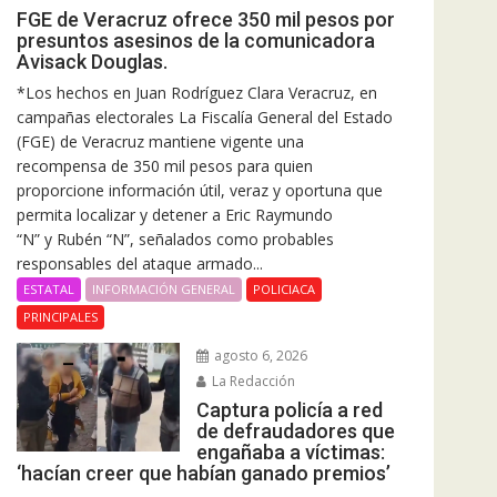
FGE de Veracruz ofrece 350 mil pesos por
presuntos asesinos de la comunicadora
Avisack Douglas.
*Los hechos en Juan Rodríguez Clara Veracruz, en
campañas electorales La Fiscalía General del Estado
(FGE) de Veracruz mantiene vigente una
recompensa de 350 mil pesos para quien
proporcione información útil, veraz y oportuna que
permita localizar y detener a Eric Raymundo
“N” y Rubén “N”, señalados como probables
responsables del ataque armado...
ESTATAL
INFORMACIÓN GENERAL
POLICIACA
PRINCIPALES
agosto 6, 2026
La Redacción
Captura policía a red
de defraudadores que
engañaba a víctimas:
‘hacían creer que habían ganado premios’