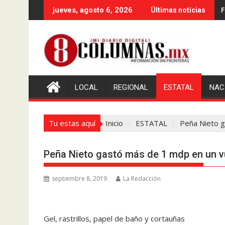
Saltar
F
jueves, agosto 6, 2026
Últimas noticias
al
contenido
LOCAL
REGIONAL
ESTATAL
NAC
Tu estas aquí
Inicio
ESTATAL
Peña Nieto g
Peña Nieto gastó más de 1 mdp en un v
septiembre 8, 2019
La Redacción
Gel, rastrillos, papel de baño y cortauñas