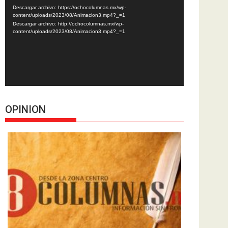
de
Descargar archivo: https://ochocolumnas.mx/wp-
vídeo
content/uploads/2023/08/Animacion3.mp4?_=1
Descargar archivo: http://ochocolumnas.mx/wp-
content/uploads/2023/08/Animacion3.mp4?_=1
OPINION