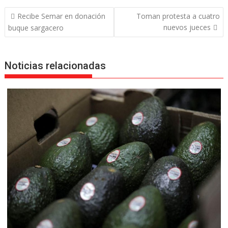
Navegación
Recibe Semar en donación
Toman protesta a cuatro
de
nuevos jueces
buque sargacero
entradas
Noticias relacionadas