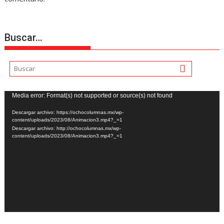
Buscar…
Reproductor
Media error: Format(s) not supported or source(s) not found
de
Descargar archivo: https://ochocolumnas.mx/wp-
vídeo
content/uploads/2023/08/Animacion3.mp4?_=1
Descargar archivo: http://ochocolumnas.mx/wp-
content/uploads/2023/08/Animacion3.mp4?_=1