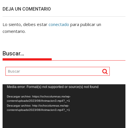
DEJA UN COMENTARIO
Lo siento, debes estar
conectado
para publicar un
comentario.
Buscar…
Reproductor
Media error: Format(s) not supported or source(s) not found
de
Descargar archivo: https://ochocolumnas.mx/wp-
vídeo
content/uploads/2023/08/Animacion3.mp4?_=1
Descargar archivo: http://ochocolumnas.mx/wp-
content/uploads/2023/08/Animacion3.mp4?_=1