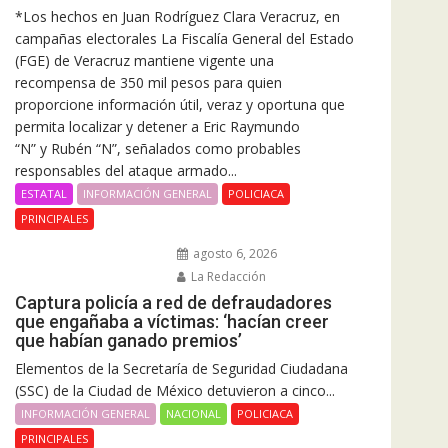
*Los hechos en Juan Rodríguez Clara Veracruz, en
campañas electorales La Fiscalía General del Estado
(FGE) de Veracruz mantiene vigente una
recompensa de 350 mil pesos para quien
proporcione información útil, veraz y oportuna que
permita localizar y detener a Eric Raymundo
“N” y Rubén “N”, señalados como probables
responsables del ataque armado...
ESTATAL
INFORMACIÓN GENERAL
POLICIACA
PRINCIPALES
agosto 6, 2026
La Redacción
Captura policía a red de defraudadores
que engañaba a víctimas: ‘hacían creer
que habían ganado premios’
Elementos de la Secretaría de Seguridad Ciudadana
(SSC) de la Ciudad de México detuvieron a cinco...
INFORMACIÓN GENERAL
NACIONAL
POLICIACA
PRINCIPALES