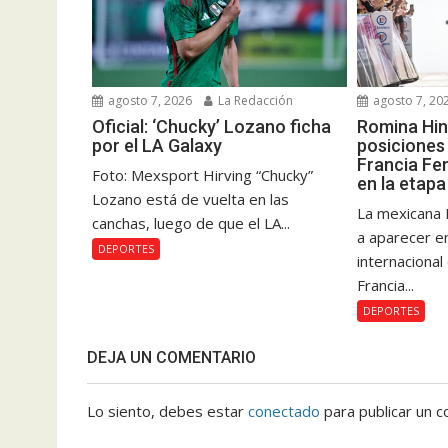
agosto 7, 2026
La Redacción
agosto 7, 20
Oficial: ‘Chucky’ Lozano ficha
Romina Hin
por el LA Galaxy
posiciones 
Francia Fe
Foto: Mexsport Hirving “Chucky”
en la etapa
Lozano está de vuelta en las
La mexicana 
canchas, luego de que el LA...
a aparecer e
DEPORTES
internacional
Francia...
DEPORTES
DEJA UN COMENTARIO
Lo siento, debes estar
conectado
para publicar un c