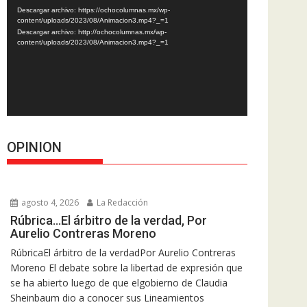
de
Descargar archivo: https://ochocolumnas.mx/wp-
vídeo
content/uploads/2023/08/Animacion3.mp4?_=1
Descargar archivo: http://ochocolumnas.mx/wp-
content/uploads/2023/08/Animacion3.mp4?_=1
OPINION
agosto 4, 2026
La Redacción
Rúbrica…El árbitro de la verdad, Por
Aurelio Contreras Moreno
RúbricaEl árbitro de la verdadPor Aurelio Contreras
Moreno El debate sobre la libertad de expresión que
se ha abierto luego de que elgobierno de Claudia
Sheinbaum dio a conocer sus Lineamientos