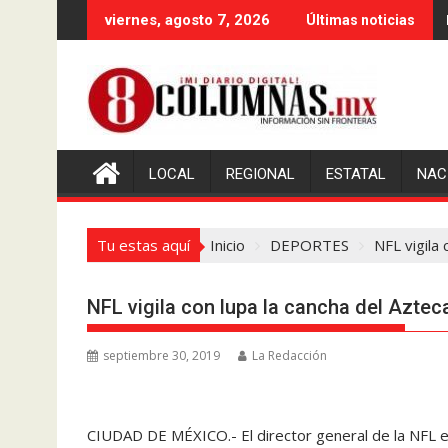
Saltar
viernes, agosto 7, 2026
Últimas noticias
al
contenido
LOCAL
REGIONAL
ESTATAL
NAC
Tu estas aquí
Inicio
DEPORTES
NFL vigila 
NFL vigila con lupa la cancha del Aztec
septiembre 30, 2019
La Redacción
CIUDAD DE MÉXICO.- El director general de la NFL en 