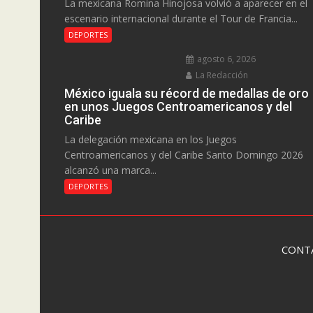
La mexicana Romina Hinojosa volvió a aparecer en el
escenario internacional durante el Tour de Francia...
DEPORTES
agosto 6, 2026
La Redacción
México iguala su récord de medallas de oro
en unos Juegos Centroamericanos y del
Caribe
La delegación mexicana en los Juegos
Centroamericanos y del Caribe Santo Domingo 2026
alcanzó una marca...
DEPORTES
CONT