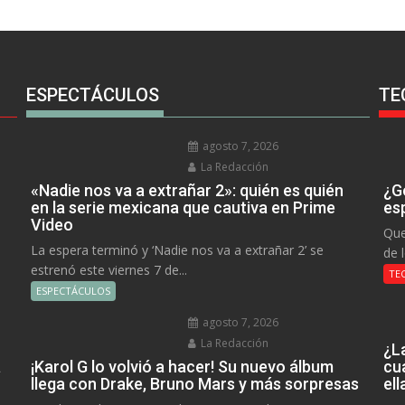
ESPECTÁCULOS
TE
agosto 7, 2026
La Redacción
«Nadie nos va a extrañar 2»: quién es quién
¿Go
en la serie mexicana que cautiva en Prime
es
Video
Que
La espera terminó y ‘Nadie nos va a extrañar 2’ se
de 
estrenó este viernes 7 de...
TE
ESPECTÁCULOS
agosto 7, 2026
La Redacción
¿L
a
¡Karol G lo volvió a hacer! Su nuevo álbum
cu
llega con Drake, Bruno Mars y más sorpresas
el