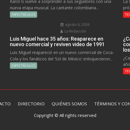
Karol G vuelve a sorprender a sus seguidores con una
La 
nueva etapa musical. La cantante colombiana...
pró
ESPECTÁCULOS
TE
agosto 6, 2026
La Redacción
Luis Miguel hace 35 años: Reaparece en
¿C
nuevo comercial y reviven video de 1991
co
lo
Luis Miguel reapareció en un nuevo comercial de Coca-
¿Ca
Cola y los fanáticos del ‘Sol de México’ enloquecieron...
año
ESPECTÁCULOS
TE
ACTO
DIRECTORIO
QUIÉNES SOMOS TÉRMINOS Y CON
Copyright © All rights reserved