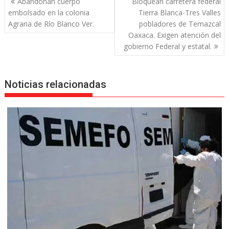
Abandonan cuerpo
Bloquean carretera federal
de
embolsado en la colonia
Tierra Blanca-Tres Valles
entradas
Agraria de Río Blanco Ver.
pobladores de Temazcal
Oaxaca. Exigen atención del
gobierno Federal y estatal.
Noticias relacionadas