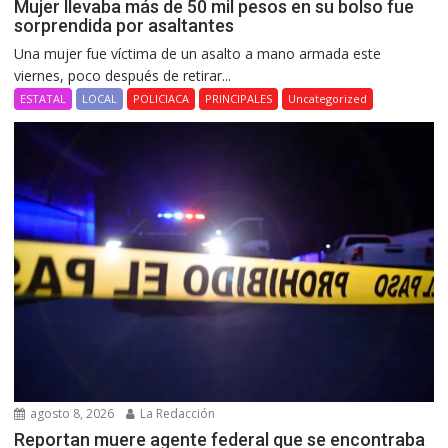
Mujer llevaba más de 50 mil pesos en su bolso fue
sorprendida por asaltantes
Una mujer fue víctima de un asalto a mano armada este
viernes, poco después de retirar...
ESTATAL
LOCAL
POLICIACA
PRINCIPALES
Uncategorized
agosto 8, 2026
La Redacción
Reportan muere agente federal que se encontraba