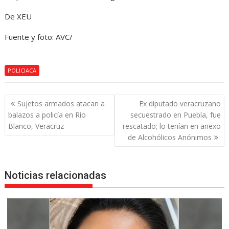
De XEU
Fuente y foto: AVC/
POLICIACA
Navegación
Sujetos armados atacan a
Ex diputado veracruzano
de
balazos a policía en Río
secuestrado en Puebla, fue
entradas
Blanco, Veracruz
rescatado; lo tenían en anexo
de Alcohólicos Anónimos
Noticias relacionadas