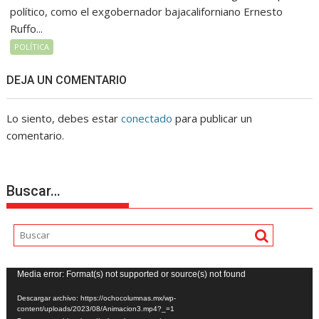
político, como el exgobernador bajacaliforniano Ernesto
Ruffo...
POLÍTICA
DEJA UN COMENTARIO
Lo siento, debes estar
conectado
para publicar un
comentario.
Buscar…
Reproductor
Media error: Format(s) not supported or source(s) not found
de
Descargar archivo: https://ochocolumnas.mx/wp-
vídeo
content/uploads/2023/08/Animacion3.mp4?_=1