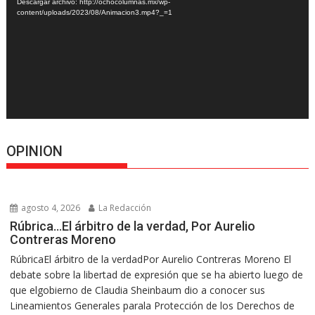
Descargar archivo: http://ochocolumnas.mx/wp-
content/uploads/2023/08/Animacion3.mp4?_=1
OPINION
agosto 4, 2026
La Redacción
Rúbrica…El árbitro de la verdad, Por Aurelio
Contreras Moreno
RúbricaEl árbitro de la verdadPor Aurelio Contreras Moreno El
debate sobre la libertad de expresión que se ha abierto luego de
que elgobierno de Claudia Sheinbaum dio a conocer sus
Lineamientos Generales parala Protección de los Derechos de