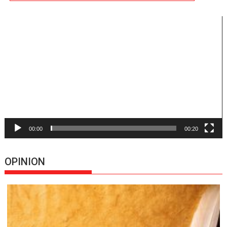
Reproductor
de
vídeo
00:00
00:20
OPINION