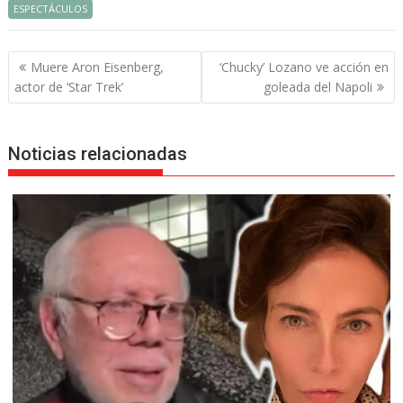
ESPECTÁCULOS
Navegación
Muere Aron Eisenberg,
‘Chucky’ Lozano ve acción en
de
actor de ‘Star Trek’
goleada del Napoli
entradas
Noticias relacionadas