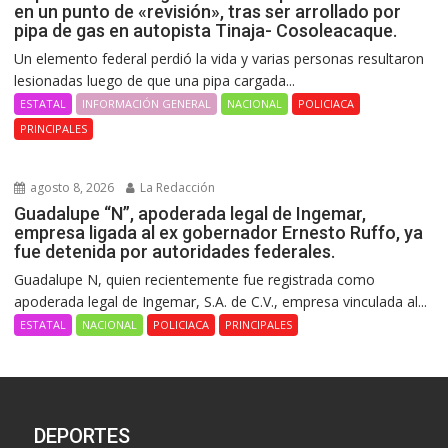
en un punto de «revisión», tras ser arrollado por
pipa de gas en autopista Tinaja- Cosoleacaque.
Un elemento federal perdió la vida y varias personas resultaron
lesionadas luego de que una pipa cargada...
ESTATAL
INFORMACIÓN GENERAL
NACIONAL
POLICIACA
PRINCIPALES
agosto 8, 2026
La Redacción
Guadalupe “N”, apoderada legal de Ingemar,
empresa ligada al ex gobernador Ernesto Ruffo, ya
fue detenida por autoridades federales.
Guadalupe N, quien recientemente fue registrada como
apoderada legal de Ingemar, S.A. de C.V., empresa vinculada al...
ESTATAL
NACIONAL
POLICIACA
PRINCIPALES
DEPORTES