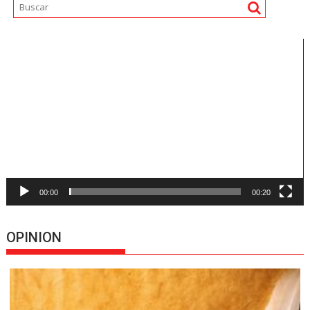
Reproductor
de
vídeo
00:00
00:20
OPINION