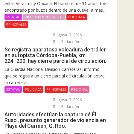
entre Veracruz y Oaxaca. El hombre, de 31 años, fue
encontrado por buzos dentro de una cueva, a más...
ESTATAL
INFORMACIÓN GENERAL
POLICIACA
PRINCIPALES
agosto 7, 2026
La Redacción
Se registra aparatosa volcadura de tráiler
en autopista Córdoba-Puebla, km.
224+200; hay cierre parcial de circulación.
La Guardia Nacional División Carreteras, informó
que se registra un cierre parcial de circulación sobre
la carretera...
ESTATAL
POLICIACA
PRINCIPALES
REGIONAL
agosto 7, 2026
La Redacción
Autoridades efectúan la captura dé Él
Ruso’, presunto generador de violencia en
Playa del Carmen, Q. Roo.