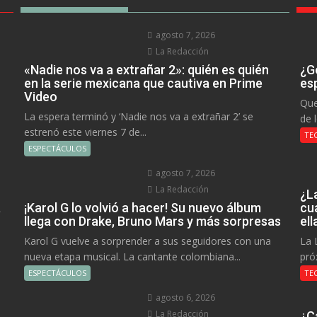
agosto 7, 2026
La Redacción
«Nadie nos va a extrañar 2»: quién es quién
¿Go
en la serie mexicana que cautiva en Prime
es
Video
Que
La espera terminó y ‘Nadie nos va a extrañar 2’ se
de 
estrenó este viernes 7 de...
TE
ESPECTÁCULOS
agosto 7, 2026
La Redacción
¿L
a
¡Karol G lo volvió a hacer! Su nuevo álbum
cu
llega con Drake, Bruno Mars y más sorpresas
el
Karol G vuelve a sorprender a sus seguidores con una
La 
nueva etapa musical. La cantante colombiana...
pró
ESPECTÁCULOS
TE
agosto 6, 2026
La Redacción
¿C