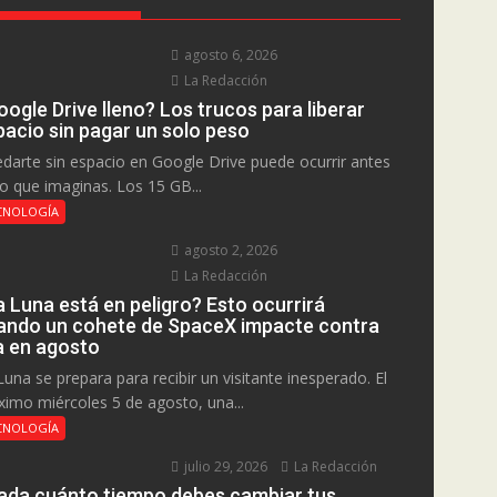
agosto 6, 2026
La Redacción
ogle Drive lleno? Los trucos para liberar
pacio sin pagar un solo peso
darte sin espacio en Google Drive puede ocurrir antes
lo que imaginas. Los 15 GB...
CNOLOGÍA
agosto 2, 2026
La Redacción
a Luna está en peligro? Esto ocurrirá
ando un cohete de SpaceX impacte contra
la en agosto
Luna se prepara para recibir un visitante inesperado. El
ximo miércoles 5 de agosto, una...
CNOLOGÍA
julio 29, 2026
La Redacción
ada cuánto tiempo debes cambiar tus