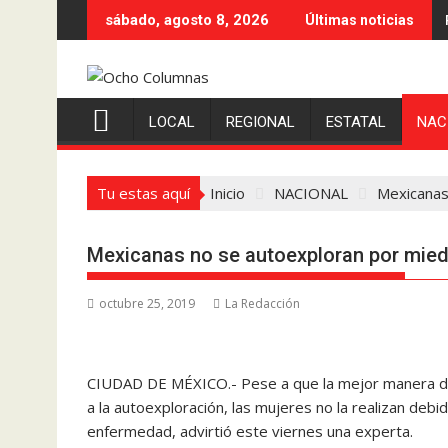
Saltar
sábado, agosto 8, 2026
Últimas noticias
al
contenido
LOCAL
REGIONAL
ESTATAL
NAC
Tu estas aquí
Inicio
NACIONAL
Mexicanas
Mexicanas no se autoexploran por mie
octubre 25, 2019
La Redacción
CIUDAD DE MÉXICO.- Pese a que la mejor manera de
a la autoexploración, las mujeres no la realizan deb
enfermedad, advirtió este viernes una experta.