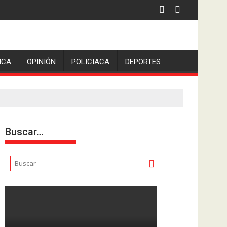
iden escolleras para evitar nuevos casos
ICA
OPINIÓN
POLICIACA
DEPORTES
Buscar…