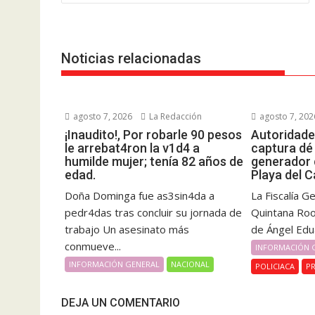
de
entradas
Noticias relacionadas
agosto 7, 2026
La Redacción
agosto 7, 202
¡Inaudito!, Por robarle 90 pesos
Autoridade
le arrebat4ron la v1d4 a
captura dé 
humilde mujer; tenía 82 años de
generador 
edad.
Playa del C
Doña Dominga fue as3sin4da a
La Fiscalía G
pedr4das tras concluir su jornada de
Quintana Roo
trabajo Un asesinato más
de Ángel Eduar
conmueve...
INFORMACIÓN 
INFORMACIÓN GENERAL
NACIONAL
POLICIACA
PR
DEJA UN COMENTARIO