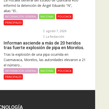
La Fiscalía General del Estado de Quintana Roo
informó la detención de Ángel Eduardo “N”,
alias “El...
INFORMACIÓN GENERAL
NACIONAL
POLICIACA
PRINCIPALES
agosto 7, 2026
La Redacción
Informan asciende a más de 20 heridos
tras fuerte explosión de pipa en Morelos.
Tras la explosión de una pipa ocurrida en
Cuernavaca, Morelos, las autoridades elevaron a 21
el número...
INFORMACIÓN GENERAL
NACIONAL
POLICIACA
PRINCIPALES
CNOLOGÍA