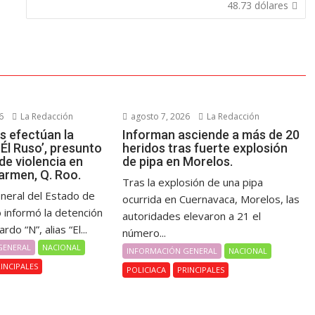
48.73 dólares
6
La Redacción
agosto 7, 2026
La Redacción
s efectúan la
Informan asciende a más de 20
Él Ruso’, presunto
heridos tras fuerte explosión
de violencia en
de pipa en Morelos.
armen, Q. Roo.
Tras la explosión de una pipa
eneral del Estado de
ocurrida en Cuernavaca, Morelos, las
 informó la detención
autoridades elevaron a 21 el
do “N”, alias “El...
número...
GENERAL
NACIONAL
INFORMACIÓN GENERAL
NACIONAL
INCIPALES
POLICIACA
PRINCIPALES