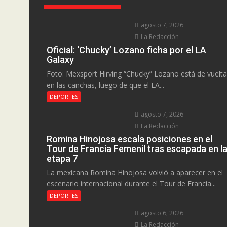
agosto 7, 2026
La Redacción
Oficial: ‘Chucky’ Lozano ficha por el LA
Galaxy
Foto: Mexsport Hirving “Chucky” Lozano está de vuelta
en las canchas, luego de que el LA...
DEPORTES
agosto 7, 2026
La Redacción
Romina Hinojosa escala posiciones en el
Tour de Francia Femenil tras escapada en l
etapa 7
La mexicana Romina Hinojosa volvió a aparecer en el
escenario internacional durante el Tour de Francia...
DEPORTES
agosto 6, 2026
La Redacción