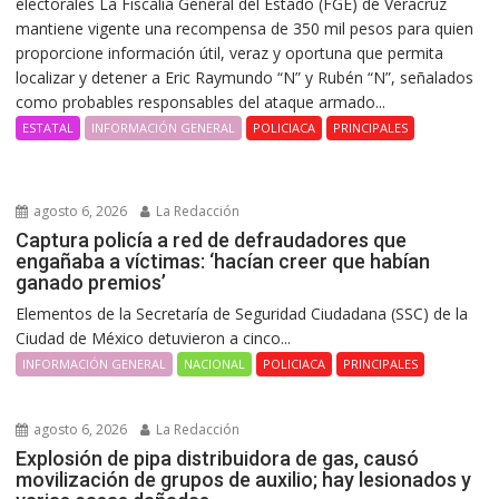
electorales La Fiscalía General del Estado (FGE) de Veracruz
mantiene vigente una recompensa de 350 mil pesos para quien
proporcione información útil, veraz y oportuna que permita
localizar y detener a Eric Raymundo “N” y Rubén “N”, señalados
como probables responsables del ataque armado...
ESTATAL
INFORMACIÓN GENERAL
POLICIACA
PRINCIPALES
agosto 6, 2026
La Redacción
Captura policía a red de defraudadores que
engañaba a víctimas: ‘hacían creer que habían
ganado premios’
Elementos de la Secretaría de Seguridad Ciudadana (SSC) de la
Ciudad de México detuvieron a cinco...
INFORMACIÓN GENERAL
NACIONAL
POLICIACA
PRINCIPALES
agosto 6, 2026
La Redacción
Explosión de pipa distribuidora de gas, causó
movilización de grupos de auxilio; hay lesionados y