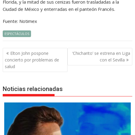
Florida, y la mitad de sus cenizas fueron trasladadas a la
Ciudad de México y enterradas en el panteón Francés.
Fuente: Notimex
ESPECTÁCULOS
Navegación
Elton John pospone
‘Chicharito’ se estrena en Liga
de
concierto por problemas de
con el Sevilla
entradas
salud
Noticias relacionadas