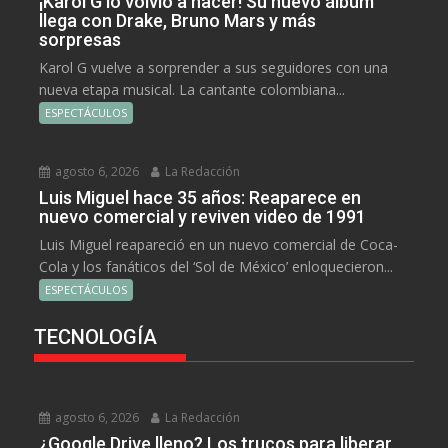
¡Karol G lo volvió a hacer! Su nuevo álbum
llega con Drake, Bruno Mars y más
sorpresas
Karol G vuelve a sorprender a sus seguidores con una
nueva etapa musical. La cantante colombiana...
ESPECTÁCULOS
agosto 6, 2026
La Redacción
Luis Miguel hace 35 años: Reaparece en
nuevo comercial y reviven video de 1991
Luis Miguel reapareció en un nuevo comercial de Coca-
Cola y los fanáticos del ‘Sol de México’ enloquecieron...
ESPECTÁCULOS
TECNOLOGÍA
agosto 6, 2026
La Redacción
¿Google Drive lleno? Los trucos para liberar