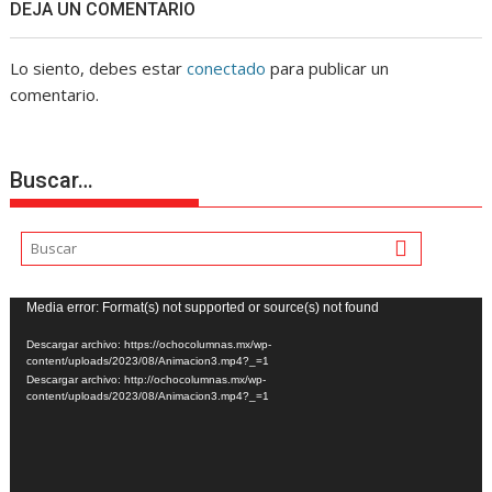
DEJA UN COMENTARIO
Lo siento, debes estar
conectado
para publicar un
comentario.
Buscar…
Reproductor
Media error: Format(s) not supported or source(s) not found
de
Descargar archivo: https://ochocolumnas.mx/wp-
vídeo
content/uploads/2023/08/Animacion3.mp4?_=1
Descargar archivo: http://ochocolumnas.mx/wp-
content/uploads/2023/08/Animacion3.mp4?_=1