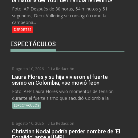
la historia del Tour de Francia femenino!
Foto: AP Después de 30 horas, 54 minutos y 51
segundos, Demi Vollering se consagró como la
campeona...
DEPORTES
ESPECTÁCULOS
agosto 10, 2026
La Redacción
Laura Flores y su hija vivieron el fuerte
sismo en Colombia; «se movió feo»
Foto: AFP Laura Flores vivió momentos de tensión
durante el fuerte sismo que sacudió Colombia la...
ESPECTÁCULOS
agosto 10, 2026
La Redacción
Christian Nodal podría perder nombre de ‘El
Forajido’ ante el IMPI