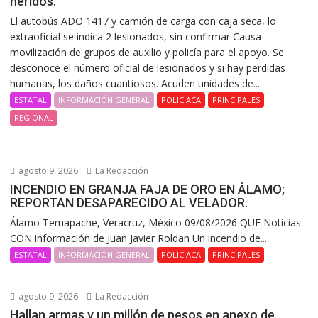
heridos.
El autobús ADO 1417 y camión de carga con caja seca, lo
extraoficial se indica 2 lesionados, sin confirmar Causa
movilización de grupos de auxilio y policía para el apoyo. Se
desconoce el número oficial de lesionados y si hay perdidas
humanas, los daños cuantiosos. Acuden unidades de...
ESTATAL
INFORMACIÓN GENERAL
POLICIACA
PRINCIPALES
REGIONAL
agosto 9, 2026
La Redacción
INCENDIO EN GRANJA FAJA DE ORO EN ÁLAMO;
REPORTAN DESAPARECIDO AL VELADOR.
Álamo Temapache, Veracruz, México 09/08/2026 QUE Noticias
CON información de Juan Javier Roldan Un incendio de...
ESTATAL
INFORMACIÓN GENERAL
POLICIACA
PRINCIPALES
agosto 9, 2026
La Redacción
Hallan armas y un millón de pesos en anexo de