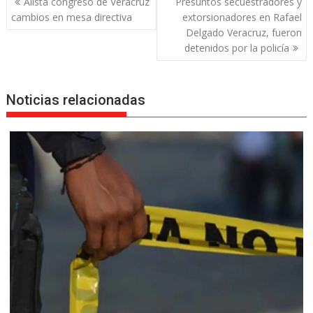
Alista congreso de Veracruz
Presuntos secuestradores y
de
cambios en mesa directiva
extorsionadores en Rafael
entradas
Delgado Veracruz, fueron
detenidos por la policía
Noticias relacionadas