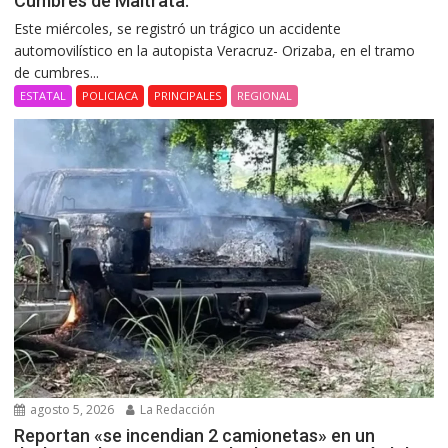
Cumbres de Maltrata.
Este miércoles, se registró un trágico un accidente
automovilístico en la autopista Veracruz- Orizaba, en el tramo
de cumbres...
ESTATAL
POLICIACA
PRINCIPALES
REGIONAL
agosto 5, 2026
La Redacción
Reportan «se incendian 2 camionetas» en un