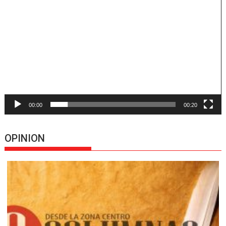
de
vídeo
00:00
00:20
OPINION