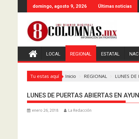
Saltar
domingo, agosto 9, 2026
Últimas noticias
al
contenido
LOCAL
REGIONAL
ESTATAL
NAC
Tu estas aquí
Inicio
REGIONAL
LUNES DE
LUNES DE PUERTAS ABIERTAS EN AY
enero 26, 2018
La Redacción