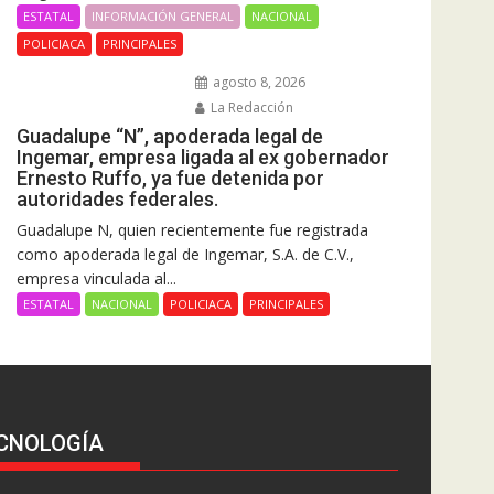
ESTATAL
INFORMACIÓN GENERAL
NACIONAL
POLICIACA
PRINCIPALES
agosto 8, 2026
La Redacción
Guadalupe “N”, apoderada legal de
Ingemar, empresa ligada al ex gobernador
Ernesto Ruffo, ya fue detenida por
autoridades federales.
Guadalupe N, quien recientemente fue registrada
como apoderada legal de Ingemar, S.A. de C.V.,
empresa vinculada al...
ESTATAL
NACIONAL
POLICIACA
PRINCIPALES
CNOLOGÍA