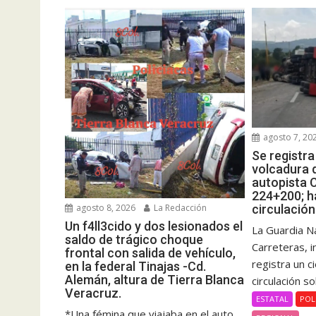
agosto 7, 20
Se registr
volcadura d
autopista 
224+200; ha
agosto 8, 2026
La Redacción
circulación
Un f4ll3cido y dos lesionados el
La Guardia Na
saldo de trágico choque
Carreteras, 
frontal con salida de vehículo,
registra un c
en la federal Tinajas -Cd.
Alemán, altura de Tierra Blanca
circulación so
Veracruz.
ESTATAL
POL
*Una fémina que viajaba en el auto