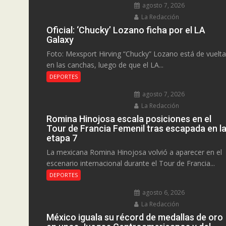
agosto 7, 2026
La Redacción
Oficial: ‘Chucky’ Lozano ficha por el LA
Galaxy
Foto: Mexsport Hirving “Chucky” Lozano está de vuelta
en las canchas, luego de que el LA...
DEPORTES
agosto 7, 2026
La Redacción
Romina Hinojosa escala posiciones en el
Tour de Francia Femenil tras escapada en l
etapa 7
La mexicana Romina Hinojosa volvió a aparecer en el
escenario internacional durante el Tour de Francia...
DEPORTES
agosto 6, 2026
La Redacción
México iguala su récord de medallas de oro