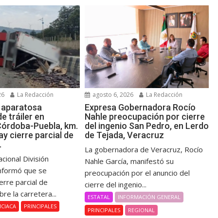
agosto 6, 2026
La Redacción
26
La Redacción
Expresa Gobernadora Rocío
a aparatosa
Nahle preocupación por cierre
e tráiler en
del ingenio San Pedro, en Lerdo
Córdoba-Puebla, km.
de Tejada, Veracruz
y cierre parcial de
.
La gobernadora de Veracruz, Rocío
cional División
Nahle García, manifestó su
informó que se
preocupación por el anuncio del
ierre parcial de
cierre del ingenio...
bre la carretera...
ESTATAL
INFORMACIÓN GENERAL
ICIACA
PRINCIPALES
PRINCIPALES
REGIONAL