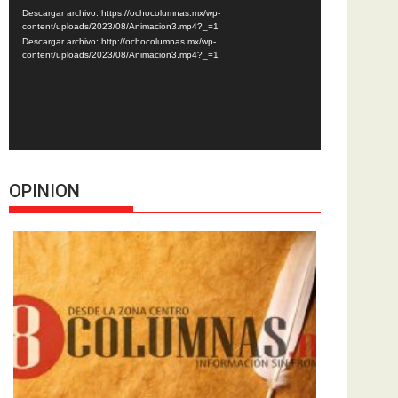
de
Descargar archivo: https://ochocolumnas.mx/wp-
vídeo
content/uploads/2023/08/Animacion3.mp4?_=1
Descargar archivo: http://ochocolumnas.mx/wp-
content/uploads/2023/08/Animacion3.mp4?_=1
OPINION