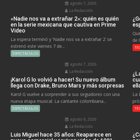
agosto 7, 2026
La Redacción
«Nadie nos va a extrañar 2»: quién es quién
¿Go
en la serie mexicana que cautiva en Prime
es
Video
Que
La espera terminó y ‘Nadie nos va a extrañar 2’ se
de 
estrenó este viernes 7 de...
TE
ESPECTÁCULOS
agosto 7, 2026
La Redacción
¿L
a
¡Karol G lo volvió a hacer! Su nuevo álbum
cu
llega con Drake, Bruno Mars y más sorpresas
el
Karol G vuelve a sorprender a sus seguidores con una
La 
nueva etapa musical. La cantante colombiana...
pró
ESPECTÁCULOS
TE
agosto 6, 2026
La Redacción
Luis Miguel hace 35 años: Reaparece en
¿C