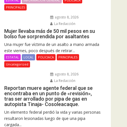
ESTATAL
INFORMACIÓN GENERAL
POLICIACA
PRINCIPALES
agosto 8, 2026
La Redacción
Mujer llevaba más de 50 mil pesos en su
bolso fue sorprendida por asaltantes
Una mujer fue víctima de un asalto a mano armada
este viernes, poco después de retirar...
ESTATAL
LOCAL
POLICIACA
PRINCIPALES
Uncategorized
agosto 8, 2026
La Redacción
Reportan muere agente federal que se
encontraba en un punto de «revisión»,
tras ser arrollado por pipa de gas en
autopista Tinaja- Cosoleacaque.
Un elemento federal perdió la vida y varias personas
resultaron lesionadas luego de que una pipa
cargada...