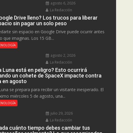
agosto 6, 2026
La Redacción
ogle Drive lleno? Los trucos para liberar
pacio sin pagar un solo peso
darte sin espacio en Google Drive puede ocurrir antes
lo que imaginas. Los 15 GB...
CNOLOGÍA
agosto 2, 2026
La Redacción
a Luna está en peligro? Esto ocurrirá
ando un cohete de SpaceX impacte contra
la en agosto
Luna se prepara para recibir un visitante inesperado. El
ximo miércoles 5 de agosto, una...
CNOLOGÍA
julio 29, 2026
La Redacción
ada cuánto tiempo debes cambiar tus