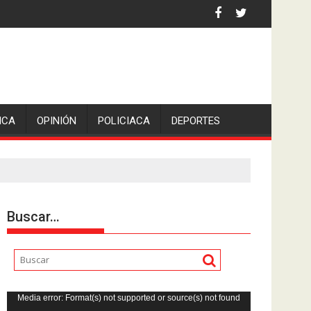
 por asaltantes
ICA
OPINIÓN
POLICIACA
DEPORTES
Buscar…
Reproductor
Media error: Format(s) not supported or source(s) not found