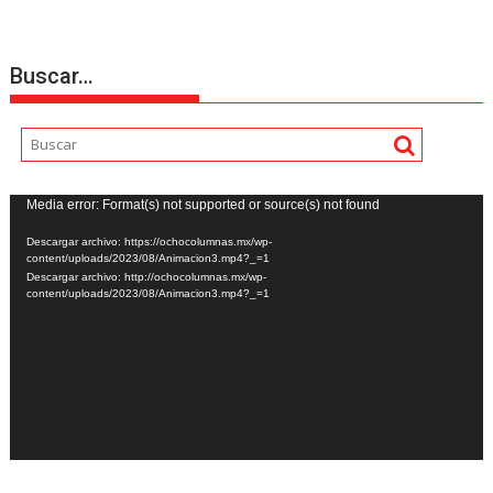
Buscar…
Reproductor
Media error: Format(s) not supported or source(s) not found
de
Descargar archivo: https://ochocolumnas.mx/wp-
vídeo
content/uploads/2023/08/Animacion3.mp4?_=1
Descargar archivo: http://ochocolumnas.mx/wp-
content/uploads/2023/08/Animacion3.mp4?_=1