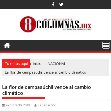
Saltar
al
contenido
Tu estas aquí
Inicio
NACIONAL
La flor de cempasúchil vence al cambio climático
La flor de cempasúchil vence al cambio
climático
octubre 30, 2019
La Redacción