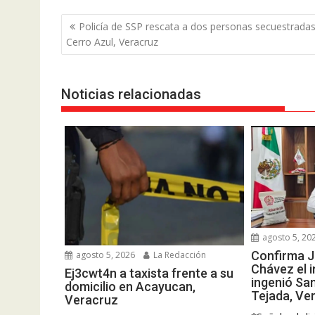
Navegación
Policía de SSP rescata a dos personas secuestrada
de
Cerro Azul, Veracruz
entradas
Noticias relacionadas
agosto 5, 20
Confirma J
agosto 5, 2026
La Redacción
Chávez el i
Ej3cwt4n a taxista frente a su
ingenió Sa
domicilio en Acayucan,
Tejada, Ve
Veracruz