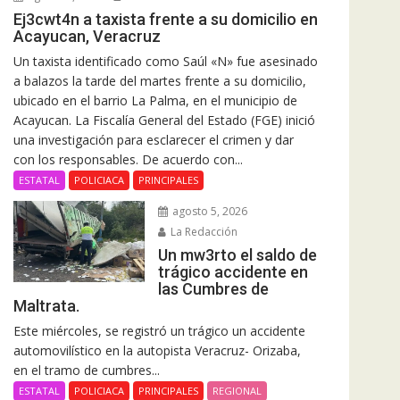
Ej3cwt4n a taxista frente a su domicilio en
Acayucan, Veracruz
Un taxista identificado como Saúl «N» fue asesinado
a balazos la tarde del martes frente a su domicilio,
ubicado en el barrio La Palma, en el municipio de
Acayucan. La Fiscalía General del Estado (FGE) inició
una investigación para esclarecer el crimen y dar
con los responsables. De acuerdo con...
ESTATAL
POLICIACA
PRINCIPALES
agosto 5, 2026
La Redacción
Un mw3rto el saldo de
trágico accidente en
las Cumbres de
Maltrata.
Este miércoles, se registró un trágico un accidente
automovilístico en la autopista Veracruz- Orizaba,
en el tramo de cumbres...
ESTATAL
POLICIACA
PRINCIPALES
REGIONAL