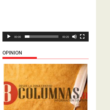
de
vídeo
00:00
00:20
OPINION