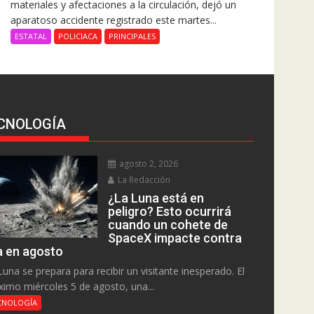
materiales y afectaciones a la circulación, dejó un
aparatoso accidente registrado este martes...
ESTATAL
POLICIACA
PRINCIPALES
CNOLOGÍA
agosto 2, 2026
La Redacción
¿La Luna está en
peligro? Esto ocurrirá
cuando un cohete de
SpaceX impacte contra
la en agosto
Luna se prepara para recibir un visitante inesperado. El
ximo miércoles 5 de agosto, una...
CNOLOGÍA