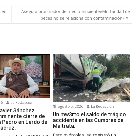
s en
Asegura procurador de medio ambiente»Mortandad de
peces no se relaciona con contaminación»
26
La Redacción
agosto 5, 2026
La Redacción
avier Sánchez
Un mw3rto el saldo de trágico
nminente cierre de
accidente en las Cumbres de
n Pedro en Lerdo de
Maltrata.
racruz.
Este miércoles, se registró un