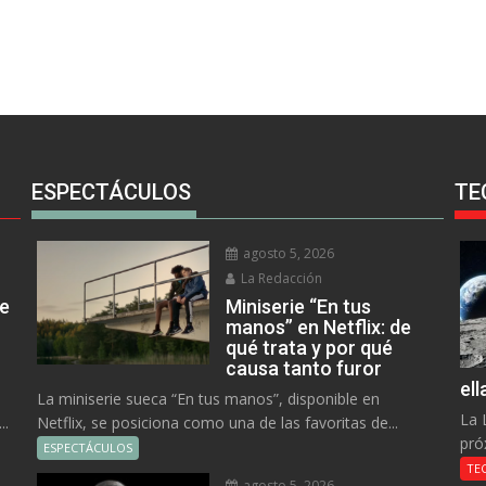
ESPECTÁCULOS
TE
agosto 5, 2026
La Redacción
ue
Miniserie “En tus
manos” en Netflix: de
qué trata y por qué
causa tanto furor
el
La miniserie sueca “En tus manos”, disponible en
La 
..
Netflix, se posiciona como una de las favoritas de...
pró
ESPECTÁCULOS
TE
agosto 5, 2026