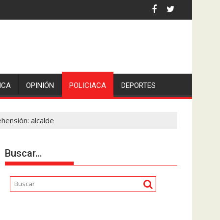
an Pedro en Lerdo de Tejada, Veracruz.
ICA
OPINIÓN
POLICIACA
DEPORTES
hensión: alcalde
Buscar…
Reproductor