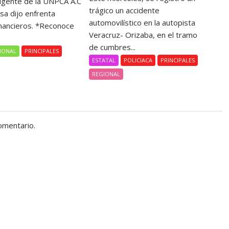
rigente de la UNPCA A.C
trágico un accidente
sa dijo enfrenta
automovilístico en la autopista
nancieros. *Reconoce
Veracruz- Orizaba, en el tramo
de cumbres...
IONAL
PRINCIPALES
ESTATAL
POLICIACA
PRINCIPALES
REGIONAL
omentario.