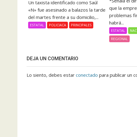
*Señala el di
Un taxista identificado como Saúl
que la empre
«N» fue asesinado a balazos la tarde
problemas fi
del martes frente a su domicilio,...
habrá...
ESTATAL
POLICIACA
PRINCIPALES
ESTATAL
NAC
REGIONAL
DEJA UN COMENTARIO
Lo siento, debes estar
conectado
para publicar un c