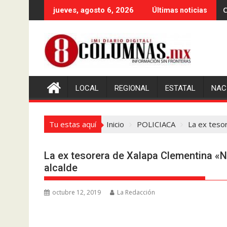
Saltar
C
jueves, agosto 6, 2026
Últimas noticias
al
contenido
LOCAL
REGIONAL
ESTATAL
NAC
Tu estas aquí
Inicio
POLICIACA
La ex teso
La ex tesorera de Xalapa Clementina «N
alcalde
octubre 12, 2019
La Redacción