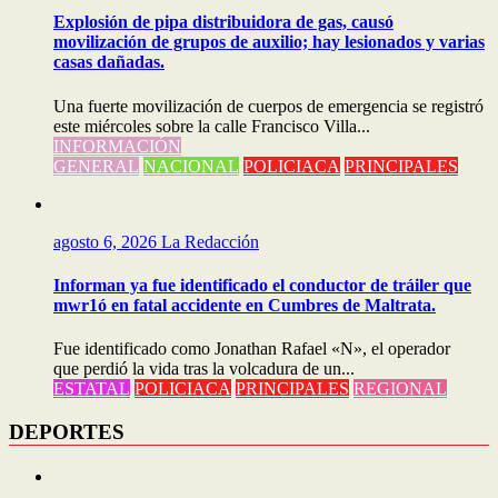
Explosión de pipa distribuidora de gas, causó
movilización de grupos de auxilio; hay lesionados y varias
casas dañadas.
Una fuerte movilización de cuerpos de emergencia se registró
este miércoles sobre la calle Francisco Villa...
INFORMACIÓN
GENERAL
NACIONAL
POLICIACA
PRINCIPALES
agosto 6, 2026
La Redacción
Informan ya fue identificado el conductor de tráiler que
mwr1ó en fatal accidente en Cumbres de Maltrata.
Fue identificado como Jonathan Rafael «N», el operador
que perdió la vida tras la volcadura de un...
ESTATAL
POLICIACA
PRINCIPALES
REGIONAL
DEPORTES