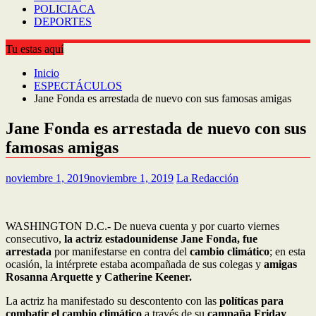
POLICIACA
DEPORTES
Tu estas aquí
Inicio
ESPECTÁCULOS
Jane Fonda es arrestada de nuevo con sus famosas amigas
Jane Fonda es arrestada de nuevo con sus
famosas amigas
noviembre 1, 2019
noviembre 1, 2019
La Redacción
WASHINGTON D.C.- De nueva cuenta y por cuarto viernes
consecutivo,
la actriz estadounidense Jane Fonda,
fue
arrestada
por manifestarse en contra del
cambio climático
; en esta
ocasión, la intérprete estaba acompañada de sus colegas y
amigas
Rosanna Arquette y Catherine Keener.
La actriz ha manifestado su descontento con las
políticas para
combatir el cambio climático
a través de su
campaña Friday