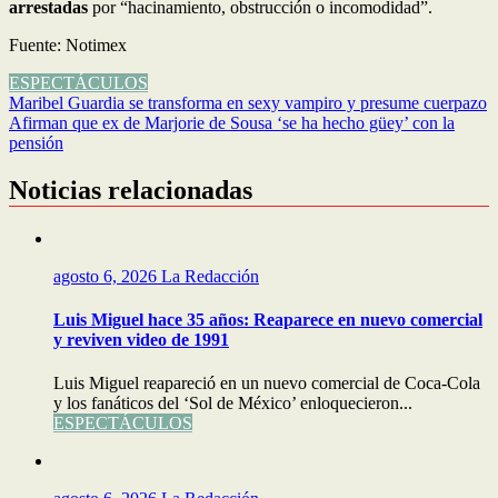
arrestadas
por “hacinamiento, obstrucción o incomodidad”.
Fuente: Notimex
ESPECTÁCULOS
Navegación
Maribel Guardia se transforma en sexy vampiro y presume cuerpazo
Afirman que ex de Marjorie de Sousa ‘se ha hecho güey’ con la
de
pensión
entradas
Noticias relacionadas
agosto 6, 2026
La Redacción
Luis Miguel hace 35 años: Reaparece en nuevo comercial
y reviven video de 1991
Luis Miguel reapareció en un nuevo comercial de Coca-Cola
y los fanáticos del ‘Sol de México’ enloquecieron...
ESPECTÁCULOS