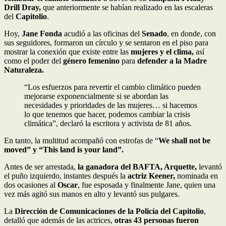
Drill Dray,
que anteriormente se habían realizado en las escaleras
del
Capitolio
.
Hoy,
Jane Fonda
acudió a las oficinas del
Senado
, en donde, con
sus seguidores, formaron un círculo y se sentaron en el piso para
mostrar la conexión que existe entre las
mujeres y el clima,
así
como el poder del
género femenino
para
defender a la Madre
Naturaleza.
“Los esfuerzos para revertir el cambio climático pueden
mejorarse exponencialmente si se abordan las
necesidades y prioridades de las mujeres… si hacemos
lo que tenemos que hacer, podemos cambiar la crisis
climática”, declaró la escritora y activista de 81 años.
En tanto, la multitud acompañó con estrofas de “
We shall not be
moved” y “This land is your land”.
Antes de ser arrestada,
la ganadora del BAFTA, Arquette,
levantó
el puño izquierdo, instantes después la
actriz Keener,
nominada en
dos ocasiones al
Oscar
, fue esposada y finalmente Jane, quien una
vez más agitó sus manos en alto y levantó sus pulgares.
La
Dirección de Comunicaciones de la Policía del Capitolio
,
detalló que además de las actrices,
otras 43 personas fueron