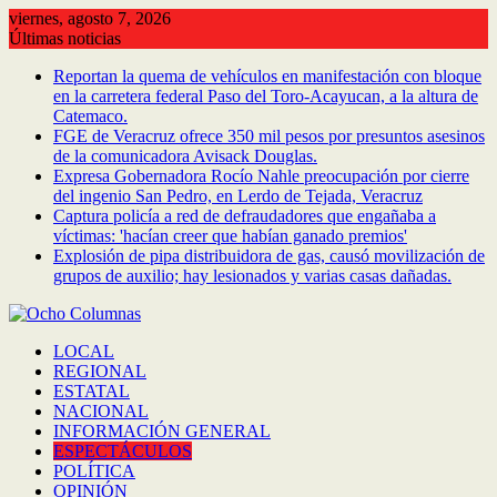
Saltar
viernes, agosto 7, 2026
al
Últimas noticias
contenido
Reportan la quema de vehículos en manifestación con bloque
en la carretera federal Paso del Toro-Acayucan, a la altura de
Catemaco.
FGE de Veracruz ofrece 350 mil pesos por presuntos asesinos
de la comunicadora Avisack Douglas.
Expresa Gobernadora Rocío Nahle preocupación por cierre
del ingenio San Pedro, en Lerdo de Tejada, Veracruz
Captura policía a red de defraudadores que engañaba a
víctimas: 'hacían creer que habían ganado premios'
Explosión de pipa distribuidora de gas, causó movilización de
grupos de auxilio; hay lesionados y varias casas dañadas.
LOCAL
REGIONAL
ESTATAL
NACIONAL
INFORMACIÓN GENERAL
ESPECTÁCULOS
POLÍTICA
OPINIÓN