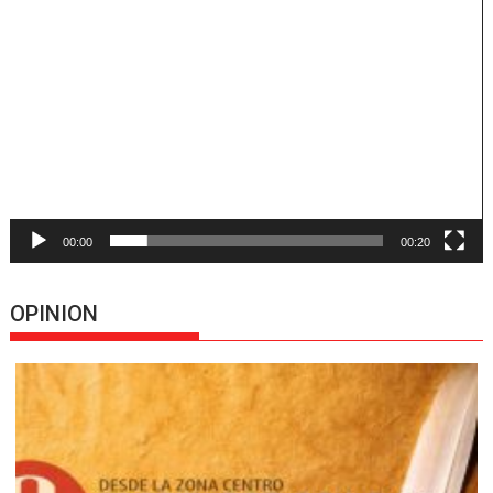
Reproductor
de
vídeo
00:00
00:20
OPINION