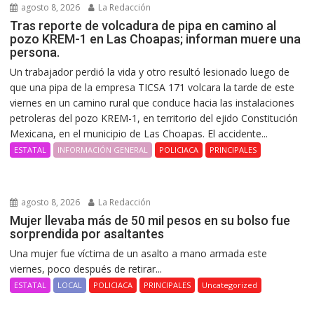
agosto 8, 2026
La Redacción
Tras reporte de volcadura de pipa en camino al
pozo KREM-1 en Las Choapas; informan muere una
persona.
Un trabajador perdió la vida y otro resultó lesionado luego de
que una pipa de la empresa TICSA 171 volcara la tarde de este
viernes en un camino rural que conduce hacia las instalaciones
petroleras del pozo KREM-1, en territorio del ejido Constitución
Mexicana, en el municipio de Las Choapas. El accidente...
ESTATAL
INFORMACIÓN GENERAL
POLICIACA
PRINCIPALES
agosto 8, 2026
La Redacción
Mujer llevaba más de 50 mil pesos en su bolso fue
sorprendida por asaltantes
Una mujer fue víctima de un asalto a mano armada este
viernes, poco después de retirar...
ESTATAL
LOCAL
POLICIACA
PRINCIPALES
Uncategorized