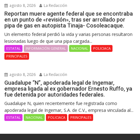
agosto 8, 2026
La Redacción
Reportan muere agente federal que se encontraba
en un punto de «revisión», tras ser arrollado por
pipa de gas en autopista Tinaja- Cosoleacaque.
Un elemento federal perdió la vida y varias personas resultaron
lesionadas luego de que una pipa cargada...
ESTATAL
INFORMACIÓN GENERAL
NACIONAL
POLICIACA
PRINCIPALES
agosto 8, 2026
La Redacción
Guadalupe “N”, apoderada legal de Ingemar,
empresa ligada al ex gobernador Ernesto Ruffo, ya
fue detenida por autoridades federales.
Guadalupe N, quien recientemente fue registrada como
apoderada legal de Ingemar, S.A. de C.V., empresa vinculada al...
ESTATAL
NACIONAL
POLICIACA
PRINCIPALES