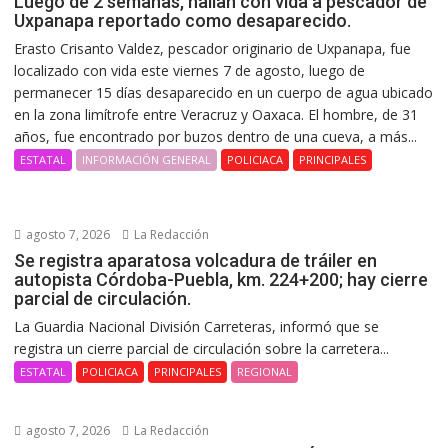
Luego de 2 semanas, hallan con vida a pescador de
Uxpanapa reportado como desaparecido.
Erasto Crisanto Valdez, pescador originario de Uxpanapa, fue
localizado con vida este viernes 7 de agosto, luego de
permanecer 15 días desaparecido en un cuerpo de agua ubicado
en la zona limítrofe entre Veracruz y Oaxaca. El hombre, de 31
años, fue encontrado por buzos dentro de una cueva, a más...
ESTATAL
INFORMACIÓN GENERAL
POLICIACA
PRINCIPALES
agosto 7, 2026
La Redacción
Se registra aparatosa volcadura de tráiler en
autopista Córdoba-Puebla, km. 224+200; hay cierre
parcial de circulación.
La Guardia Nacional División Carreteras, informó que se
registra un cierre parcial de circulación sobre la carretera...
ESTATAL
POLICIACA
PRINCIPALES
REGIONAL
agosto 7, 2026
La Redacción