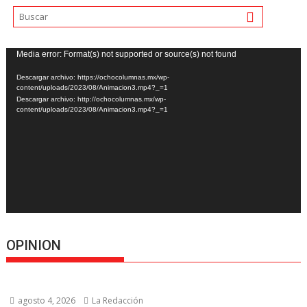
Reproductor
Media error: Format(s) not supported or source(s) not found
de
Descargar archivo: https://ochocolumnas.mx/wp-
vídeo
content/uploads/2023/08/Animacion3.mp4?_=1
Descargar archivo: http://ochocolumnas.mx/wp-
content/uploads/2023/08/Animacion3.mp4?_=1
OPINION
agosto 4, 2026
La Redacción