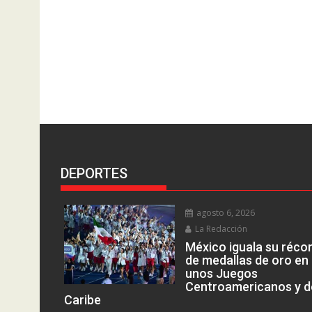
DEPORTES
agosto 6, 2026
La Redacción
México iguala su réco
de medallas de oro en
unos Juegos
Centroamericanos y d
Caribe