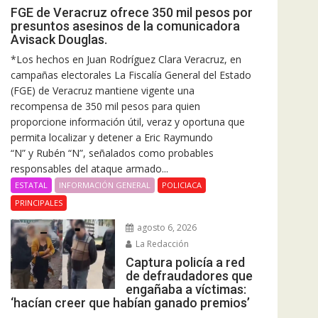
FGE de Veracruz ofrece 350 mil pesos por
presuntos asesinos de la comunicadora
Avisack Douglas.
*Los hechos en Juan Rodríguez Clara Veracruz, en
campañas electorales La Fiscalía General del Estado
(FGE) de Veracruz mantiene vigente una
recompensa de 350 mil pesos para quien
proporcione información útil, veraz y oportuna que
permita localizar y detener a Eric Raymundo
“N” y Rubén “N”, señalados como probables
responsables del ataque armado...
ESTATAL
INFORMACIÓN GENERAL
POLICIACA
PRINCIPALES
agosto 6, 2026
La Redacción
Captura policía a red
de defraudadores que
engañaba a víctimas:
‘hacían creer que habían ganado premios’