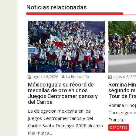
Noticias relacionadas
agosto 6, 2026
La Redacción
agosto 6, 20
México iguala su récord de
Romina Hin
medallas de oro en unos
segundo me
Juegos Centroamericanos y
Tour de Fr
del Caribe
Romina Hinoj
La delegación mexicana en los
Toro, sigue e
Juegos Centroamericanos y del
Francia...
Caribe Santo Domingo 2026 alcanzó
DEPORTES
una marca...