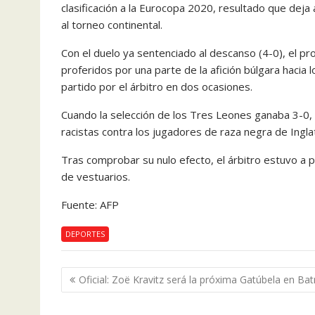
clasificación a la Eurocopa 2020, resultado que deja 
al torneo continental.
Con el duelo ya sentenciado al descanso (4-0), el p
proferidos por una parte de la afición búlgara hacia l
partido por el árbitro en dos ocasiones.
Cuando la selección de los Tres Leones ganaba 3-0, 
racistas contra los jugadores de raza negra de Ingla
Tras comprobar su nulo efecto, el árbitro estuvo a p
de vestuarios.
Fuente: AFP
DEPORTES
Navegación
Oficial: Zoë Kravitz será la próxima Gatúbela en B
de
entradas