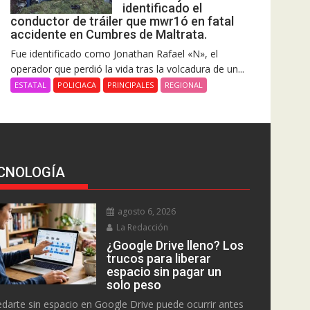
identificado el
conductor de tráiler que mwr1ó en fatal
accidente en Cumbres de Maltrata.
Fue identificado como Jonathan Rafael «N», el
operador que perdió la vida tras la volcadura de un...
ESTATAL
POLICIACA
PRINCIPALES
REGIONAL
CNOLOGÍA
agosto 6, 2026
La Redacción
¿Google Drive lleno? Los
trucos para liberar
espacio sin pagar un
solo peso
darte sin espacio en Google Drive puede ocurrir antes