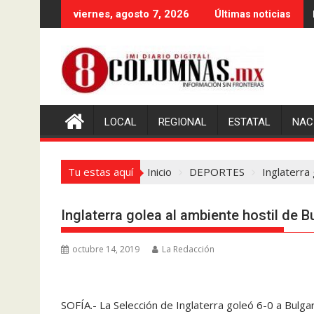
Saltar
viernes, agosto 7, 2026
Últimas noticias
al
contenido
LOCAL
REGIONAL
ESTATAL
NAC
Tu estas aquí
Inicio
DEPORTES
Inglaterra 
Inglaterra golea al ambiente hostil de B
octubre 14, 2019
La Redacción
SOFÍA.- La Selección de Inglaterra goleó 6-0 a Bulgar