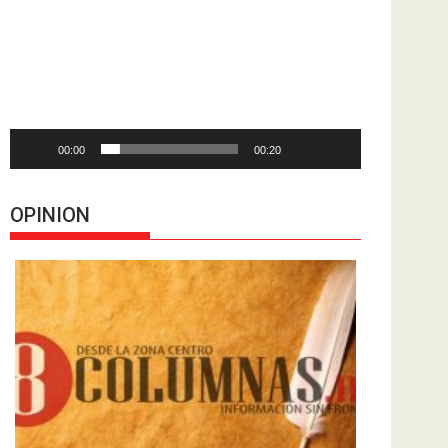
de
vídeo
00:00
00:20
OPINION