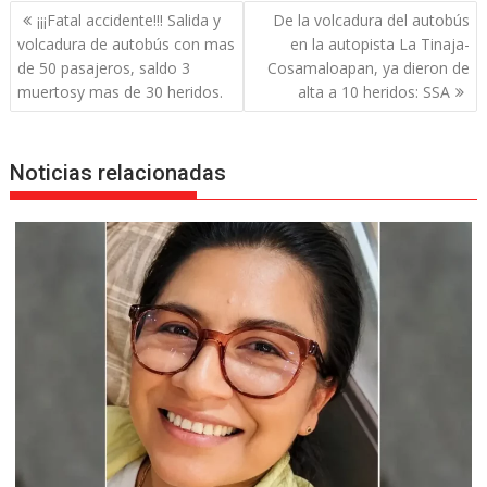
Navegación
¡¡¡Fatal accidente!!! Salida y
De la volcadura del autobús
de
volcadura de autobús con mas
en la autopista La Tinaja-
entradas
de 50 pasajeros, saldo 3
Cosamaloapan, ya dieron de
muertosy mas de 30 heridos.
alta a 10 heridos: SSA
Noticias relacionadas