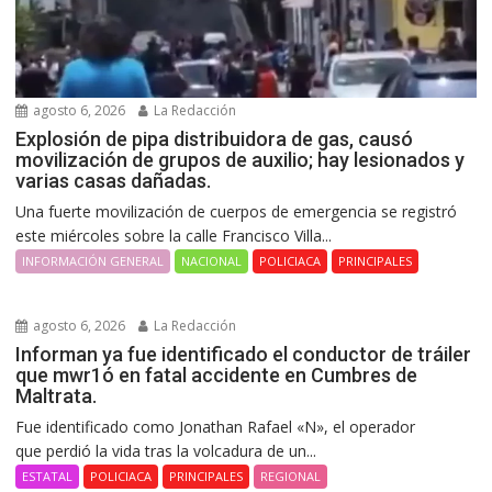
agosto 6, 2026
La Redacción
Explosión de pipa distribuidora de gas, causó
movilización de grupos de auxilio; hay lesionados y
varias casas dañadas.
Una fuerte movilización de cuerpos de emergencia se registró
este miércoles sobre la calle Francisco Villa...
INFORMACIÓN GENERAL
NACIONAL
POLICIACA
PRINCIPALES
agosto 6, 2026
La Redacción
Informan ya fue identificado el conductor de tráiler
que mwr1ó en fatal accidente en Cumbres de
Maltrata.
Fue identificado como Jonathan Rafael «N», el operador
que perdió la vida tras la volcadura de un...
ESTATAL
POLICIACA
PRINCIPALES
REGIONAL