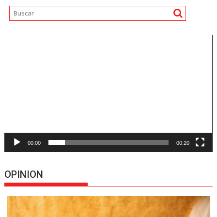
Reproductor
de
vídeo
00:00
00:20
OPINION