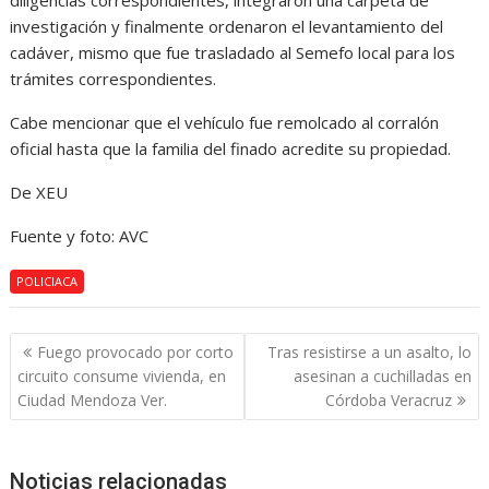
diligencias correspondientes, integraron una carpeta de
investigación y finalmente ordenaron el levantamiento del
cadáver, mismo que fue trasladado al Semefo local para los
trámites correspondientes.
Cabe mencionar que el vehículo fue remolcado al corralón
oficial hasta que la familia del finado acredite su propiedad.
De XEU
Fuente y foto: AVC
POLICIACA
Navegación
Fuego provocado por corto
Tras resistirse a un asalto, lo
de
circuito consume vivienda, en
asesinan a cuchilladas en
entradas
Ciudad Mendoza Ver.
Córdoba Veracruz
Noticias relacionadas