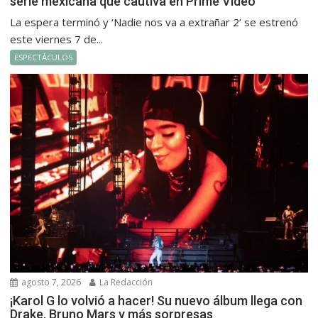
serie mexicana que cautiva en Prime Video
La espera terminó y ‘Nadie nos va a extrañar 2’ se estrenó
este viernes 7 de...
ESPECTÁCULOS
agosto 7, 2026
La Redacción
¡Karol G lo volvió a hacer! Su nuevo álbum llega con
Drake, Bruno Mars y más sorpresas