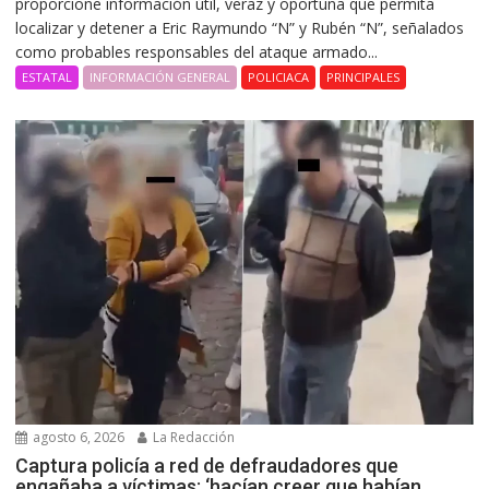
proporcione información útil, veraz y oportuna que permita
localizar y detener a Eric Raymundo “N” y Rubén “N”, señalados
como probables responsables del ataque armado...
ESTATAL
INFORMACIÓN GENERAL
POLICIACA
PRINCIPALES
agosto 6, 2026
La Redacción
Captura policía a red de defraudadores que
engañaba a víctimas: ‘hacían creer que habían