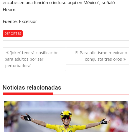
encabecen una función o incluso aquí en México”, señaló
Hearn.
Fuente: Excelsior
DEPORTES
Navegación
‘Joker’ tendrá clasificación
El Para atletismo mexicano
de
para adultos por ser
conquista tres oros
entradas
‘perturbadora’
Noticias relacionadas