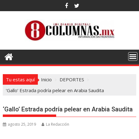
Saltar
al
contenido
Tu estas aquí
Inicio
DEPORTES
‘Gallo’ Estrada podría pelear en Arabia Saudita
‘Gallo’ Estrada podría pelear en Arabia Saudita
agosto 25, 2019
La Redacción