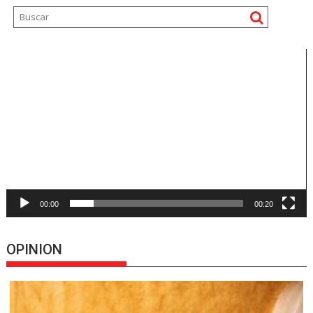
Reproductor
de
vídeo
00:00
00:20
OPINION