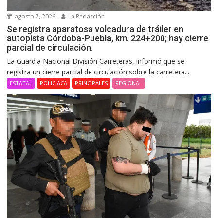
agosto 7, 2026
La Redacción
Se registra aparatosa volcadura de tráiler en
autopista Córdoba-Puebla, km. 224+200; hay cierre
parcial de circulación.
La Guardia Nacional División Carreteras, informó que se
registra un cierre parcial de circulación sobre la carretera...
ESTATAL
POLICIACA
PRINCIPALES
REGIONAL