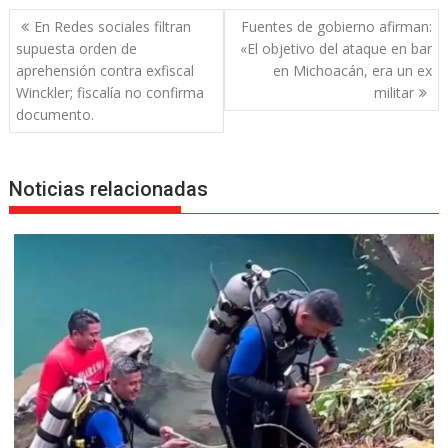
Navegación
En Redes sociales filtran
Fuentes de gobierno afirman:
de
supuesta orden de
«El objetivo del ataque en bar
entradas
aprehensión contra exfiscal
en Michoacán, era un ex
Winckler; fiscalía no confirma
militar
documento.
Noticias relacionadas