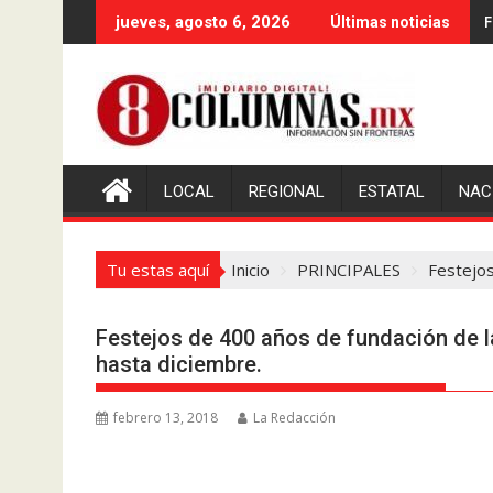
Saltar
F
jueves, agosto 6, 2026
Últimas noticias
al
contenido
LOCAL
REGIONAL
ESTATAL
NAC
Tu estas aquí
Inicio
PRINCIPALES
Festejos
Festejos de 400 años de fundación de l
hasta diciembre.
febrero 13, 2018
La Redacción