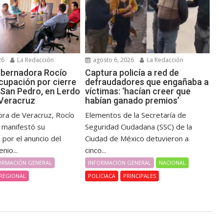
26
La Redacción
agosto 6, 2026
La Redacción
obernadora Rocío
Captura policía a red de
cupación por cierre
defraudadores que engañaba a
 San Pedro, en Lerdo
víctimas: ‘hacían creer que
 Veracruz
habían ganado premios’
ra de Veracruz, Rocío
Elementos de la Secretaría de
, manifestó su
Seguridad Ciudadana (SSC) de la
por el anuncio del
Ciudad de México detuvieron a
nio...
cinco...
ORMACIÓN GENERAL
INFORMACIÓN GENERAL
NACIONAL
REGIONAL
POLICIACA
PRINCIPALES