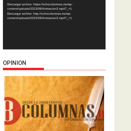
de
Descargar archivo: https://ochocolumnas.mx/wp-
vídeo
content/uploads/2023/08/Animacion3.mp4?_=1
Descargar archivo: http://ochocolumnas.mx/wp-
content/uploads/2023/08/Animacion3.mp4?_=1
OPINION