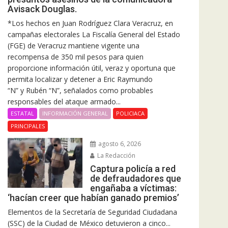
Avisack Douglas.
*Los hechos en Juan Rodríguez Clara Veracruz, en
campañas electorales La Fiscalía General del Estado
(FGE) de Veracruz mantiene vigente una
recompensa de 350 mil pesos para quien
proporcione información útil, veraz y oportuna que
permita localizar y detener a Eric Raymundo
“N” y Rubén “N”, señalados como probables
responsables del ataque armado...
ESTATAL
INFORMACIÓN GENERAL
POLICIACA
PRINCIPALES
agosto 6, 2026
La Redacción
Captura policía a red
de defraudadores que
engañaba a víctimas:
‘hacían creer que habían ganado premios’
Elementos de la Secretaría de Seguridad Ciudadana
(SSC) de la Ciudad de México detuvieron a cinco...