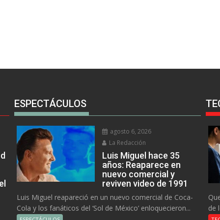
ESPECTÁCULOS
TE
agosto 6, 2026
La Redacción
rd
Luis Miguel hace 35
años: Reaparece en
nuevo comercial y
el
reviven video de 1991
Luis Miguel reapareció en un nuevo comercial de Coca-
Que
Cola y los fanáticos del ‘Sol de México’ enloquecieron...
de 
ESPECTÁCULOS
TE