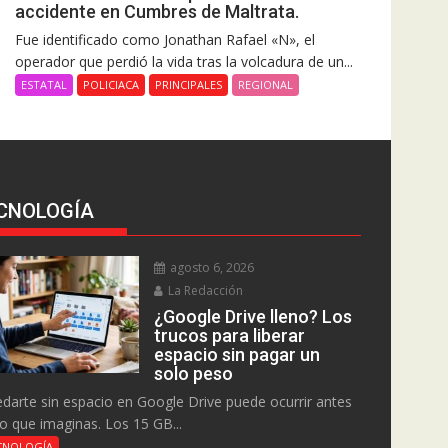
accidente en Cumbres de Maltrata.
Fue identificado como Jonathan Rafael «N», el
operador que perdió la vida tras la volcadura de un...
ESTATAL
POLICIACA
PRINCIPALES
REGIONAL
CNOLOGÍA
agosto 6, 2026
La Redacción
¿Google Drive lleno? Los
trucos para liberar
espacio sin pagar un
solo peso
darte sin espacio en Google Drive puede ocurrir antes
lo que imaginas. Los 15 GB...
CNOLOGÍA