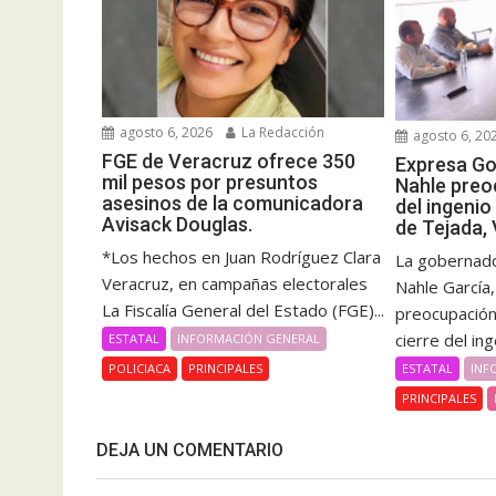
agosto 6, 2026
La Redacción
agosto 6, 20
FGE de Veracruz ofrece 350
Expresa G
mil pesos por presuntos
Nahle preo
asesinos de la comunicadora
del ingenio
Avisack Douglas.
de Tejada,
*Los hechos en Juan Rodríguez Clara
La gobernado
Veracruz, en campañas electorales
Nahle García
La Fiscalía General del Estado (FGE)...
preocupación 
cierre del inge
ESTATAL
INFORMACIÓN GENERAL
ESTATAL
INF
POLICIACA
PRINCIPALES
PRINCIPALES
DEJA UN COMENTARIO