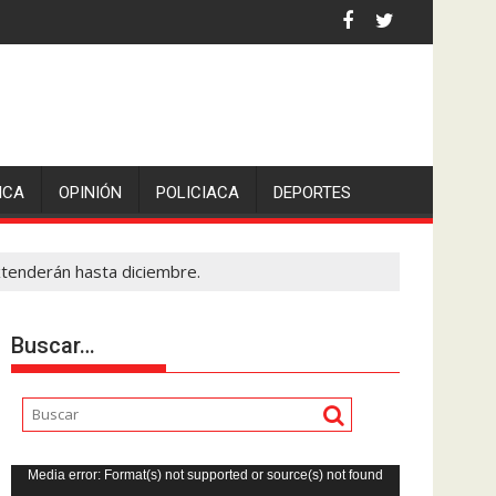
 la comunicadora Avisack Douglas.
ICA
OPINIÓN
POLICIACA
DEPORTES
xtenderán hasta diciembre.
Buscar…
Reproductor
Media error: Format(s) not supported or source(s) not found