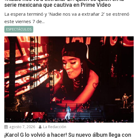
serie mexicana que cautiva en Prime Video
La espera terminó y ‘Nadie nos va a extrañar 2’ se estrenó
este viernes 7 de...
ESPECTÁCULOS
agosto 7, 2026
La Redacción
¡Karol G lo volvió a hacer! Su nuevo álbum llega con