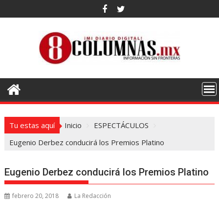
Saltar
al
contenido
Tu estas aquí
Inicio
ESPECTÁCULOS
Eugenio Derbez conducirá los Premios Platino
Eugenio Derbez conducirá los Premios Platino
febrero 20, 2018
La Redacción