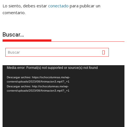
Lo siento, debes estar
conectado
para publicar un
comentario.
Buscar…
Reproductor
Media error: Format(s) not supported or source(s) not found
de
Descargar archivo: https://ochocolumnas.mx/wp-
vídeo
content/uploads/2023/08/Animacion3.mp4?_=1
Descargar archivo: http://ochocolumnas.mx/wp-
content/uploads/2023/08/Animacion3.mp4?_=1