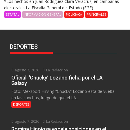
*Los hechos en Juan Rodríguez Clara Veracruz, en campañas
electorales La Fiscalía General del Estado (FGE)...
ESTATAL
INFORMACIÓN GENERAL
POLICIACA
PRINCIPALES
DEPORTES
agosto 7, 2026
La Redacción
Oficial: ‘Chucky’ Lozano ficha por el LA
Galaxy
Foto: Mexsport Hirving “Chucky” Lozano está de vuelta
en las canchas, luego de que el LA...
DEPORTES
agosto 7, 2026
La Redacción
Romina Hinojosa escala posiciones en el