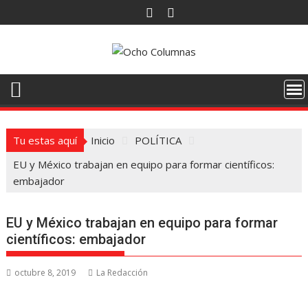
Saltar
al
contenido
Tu estas aquí
Inicio
POLÍTICA
EU y México trabajan en equipo para formar científicos:
embajador
EU y México trabajan en equipo para formar
científicos: embajador
octubre 8, 2019
La Redacción