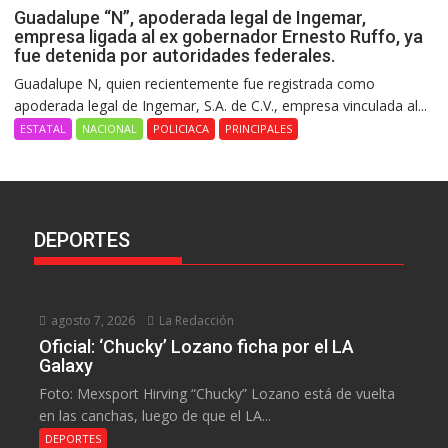
Guadalupe “N”, apoderada legal de Ingemar,
empresa ligada al ex gobernador Ernesto Ruffo, ya
fue detenida por autoridades federales.
Guadalupe N, quien recientemente fue registrada como
apoderada legal de Ingemar, S.A. de C.V., empresa vinculada al...
ESTATAL
NACIONAL
POLICIACA
PRINCIPALES
DEPORTES
agosto 7, 2026
La Redacción
Oficial: ‘Chucky’ Lozano ficha por el LA
Galaxy
Foto: Mexsport Hirving “Chucky” Lozano está de vuelta
en las canchas, luego de que el LA...
DEPORTES