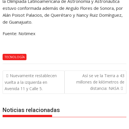
la Olimpiada Latinoamericana de Astronomía y Astronáutica
estuvo conformada además de Angulo Flores de Sonora, por
Alán Poisot Palacios, de Querétaro y Nancy Ruiz Domínguez,
de Guanajuato.
Fuente: Notimex
TECNOLOGÍA
Navegación
Nuevamente restablecen
Así se ve la Tierra a 43
de
millones de kilómetros de
vuelta a la izquierda en
entradas
distancia: NASA
Avenida 11 y Calle 5.
Noticias relacionadas