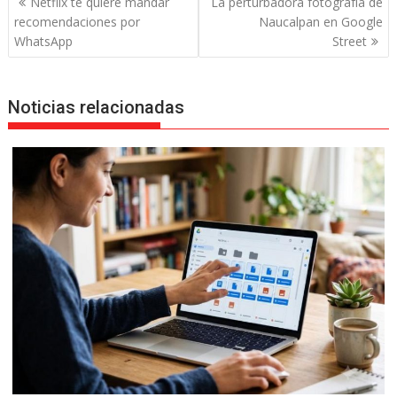
Netflix te quiere mandar
La perturbadora fotografía de
de
recomendaciones por
Naucalpan en Google
entradas
WhatsApp
Street
Noticias relacionadas