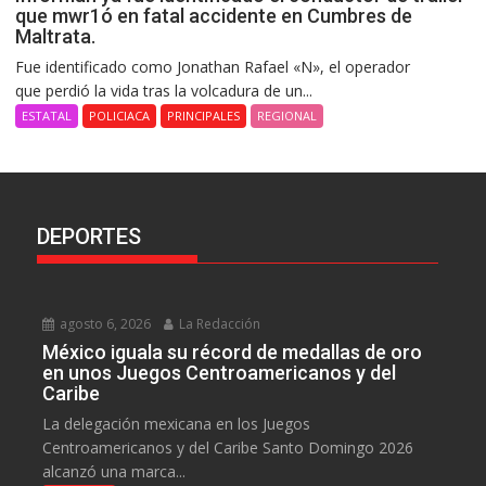
que mwr1ó en fatal accidente en Cumbres de
Maltrata.
Fue identificado como Jonathan Rafael «N», el operador
que perdió la vida tras la volcadura de un...
ESTATAL
POLICIACA
PRINCIPALES
REGIONAL
DEPORTES
agosto 6, 2026
La Redacción
México iguala su récord de medallas de oro
en unos Juegos Centroamericanos y del
Caribe
La delegación mexicana en los Juegos
Centroamericanos y del Caribe Santo Domingo 2026
alcanzó una marca...