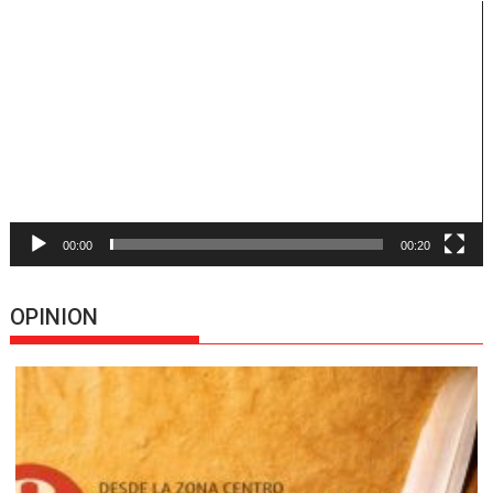
Reproductor
de
vídeo
00:00
00:20
OPINION