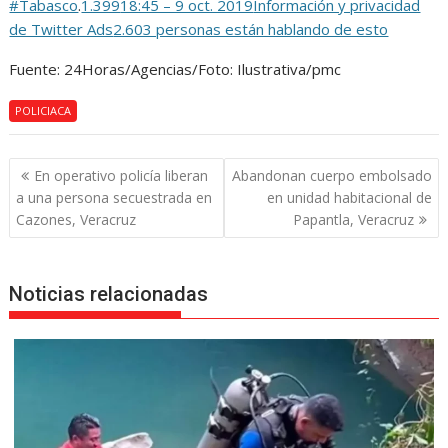
#Tabasco
.
1.399
18:45 – 9 oct. 2019
Información y privacidad
de Twitter Ads
2.603 personas están hablando de esto
Fuente: 24Horas/Agencias/Foto: Ilustrativa/pmc
POLICIACA
Navegación
En operativo policía liberan
Abandonan cuerpo embolsado
de
a una persona secuestrada en
en unidad habitacional de
entradas
Cazones, Veracruz
Papantla, Veracruz
Noticias relacionadas