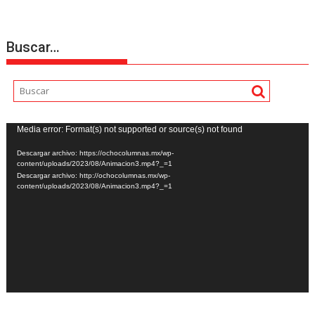
Buscar…
Reproductor
Media error: Format(s) not supported or source(s) not found
de
Descargar archivo: https://ochocolumnas.mx/wp-
vídeo
content/uploads/2023/08/Animacion3.mp4?_=1
Descargar archivo: http://ochocolumnas.mx/wp-
content/uploads/2023/08/Animacion3.mp4?_=1