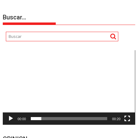
Buscar…
Reproductor
de
vídeo
00:00
00:20