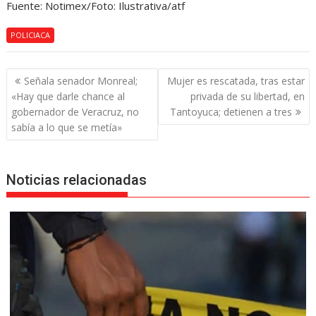
Fuente: Notimex/Foto: Ilustrativa/atf
POLICIACA
Navegación
Señala senador Monreal;
Mujer es rescatada, tras estar
de
«Hay que darle chance al
privada de su libertad, en
entradas
gobernador de Veracruz, no
Tantoyuca; detienen a tres
sabía a lo que se metía»
Noticias relacionadas