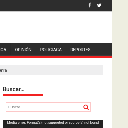
an Pedro en Lerdo de Tejada, Veracruz.
ICA
OPINIÓN
POLICIACA
DEPORTES
arra
Buscar…
Reproductor
Media error: Format(s) not supported or source(s) not found