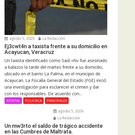
agosto 5, 2026
La Redacción
Ej3cwt4n a taxista frente a su domicilio en
Acayucan, Veracruz
Un taxista identificado como Saúl «N» fue asesinado
a balazos la tarde del martes frente a su domicilio,
ubicado en el barrio La Palma, en el municipio de
Acayucan. La Fiscalía General del Estado (FGE) inició
una investigación para esclarecer el crimen y dar
con los responsables. De acuerdo con...
ESTATAL
POLICIACA
PRINCIPALES
agosto 5, 2026
La Redacción
Un mw3rto el saldo de trágico accidente
en las Cumbres de Maltrata.