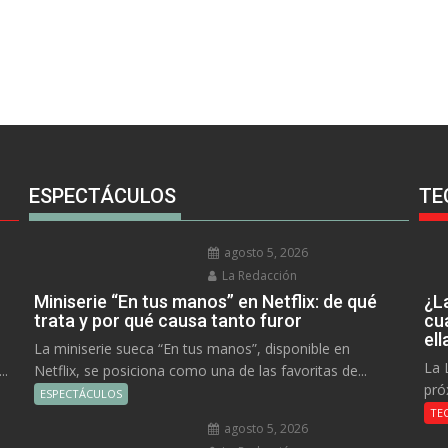
ESPECTÁCULOS
TE
agosto 5, 2026
La Redacción
Miniserie “En tus manos” en Netflix: de qué
¿L
trata y por qué causa tanto furor
cu
el
La miniserie sueca “En tus manos”, disponible en
La 
..
Netflix, se posiciona como una de las favoritas de...
pró
ESPECTÁCULOS
TE
agosto 5, 2026