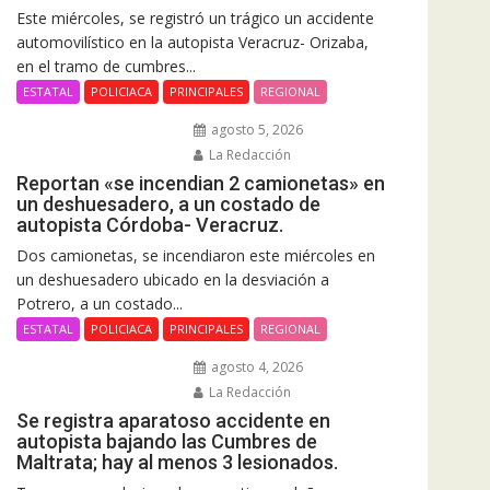
Este miércoles, se registró un trágico un accidente
automovilístico en la autopista Veracruz- Orizaba,
en el tramo de cumbres...
ESTATAL
POLICIACA
PRINCIPALES
REGIONAL
agosto 5, 2026
La Redacción
Reportan «se incendian 2 camionetas» en
un deshuesadero, a un costado de
autopista Córdoba- Veracruz.
Dos camionetas, se incendiaron este miércoles en
un deshuesadero ubicado en la desviación a
Potrero, a un costado...
ESTATAL
POLICIACA
PRINCIPALES
REGIONAL
agosto 4, 2026
La Redacción
Se registra aparatoso accidente en
autopista bajando las Cumbres de
Maltrata; hay al menos 3 lesionados.