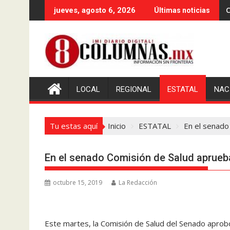
Saltar
C
jueves, agosto 6, 2026
Últimas noticias
al
contenido
LOCAL
REGIONAL
ESTATAL
NAC
Tu estas aquí
Inicio
ESTATAL
En el senado
En el senado Comisión de Salud aprueb
octubre 15, 2019
La Redacción
Este martes, la Comisión de Salud del Senado aprob