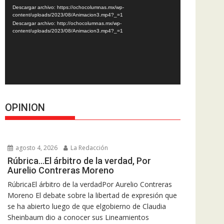
de
Descargar archivo: https://ochocolumnas.mx/wp-
vídeo
content/uploads/2023/08/Animacion3.mp4?_=1
Descargar archivo: http://ochocolumnas.mx/wp-
content/uploads/2023/08/Animacion3.mp4?_=1
OPINION
agosto 4, 2026
La Redacción
Rúbrica…El árbitro de la verdad, Por
Aurelio Contreras Moreno
RúbricaEl árbitro de la verdadPor Aurelio Contreras
Moreno El debate sobre la libertad de expresión que
se ha abierto luego de que elgobierno de Claudia
Sheinbaum dio a conocer sus Lineamientos