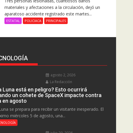
Tres personas lesionadas, cuantiosos daños
materiales y afectaciones a la circulación, dejó un
aparatoso accidente registrado este martes...
ESTATAL
POLICIACA
PRINCIPALES
CNOLOGÍA
agosto 2, 2026
La Redacción
a Luna está en peligro? Esto ocurrirá
ando un cohete de SpaceX impacte contra
la en agosto
Luna se prepara para recibir un visitante inesperado. El
ximo miércoles 5 de agosto, una...
CNOLOGÍA
julio 29, 2026