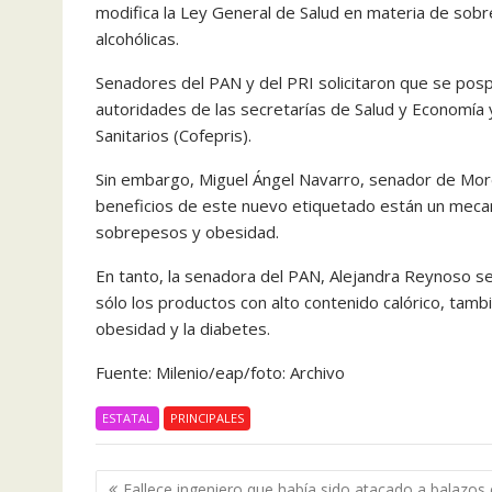
modifica la Ley General de Salud en materia de sob
alcohólicas.
Senadores del PAN y del PRI solicitaron que se pospu
autoridades de las secretarías de Salud y Economía 
Sanitarios (Cofepris).
Sin embargo, Miguel Ángel Navarro, senador de More
beneficios de este nuevo etiquetado están un mecan
sobrepesos y obesidad.
En tanto, la senadora del PAN, Alejandra Reynoso se
sólo los productos con alto contenido calórico, ta
obesidad y la diabetes.
Fuente: Milenio/eap/foto: Archivo
ESTATAL
PRINCIPALES
Navegación
Fallece ingeniero que había sido atacado a balazos