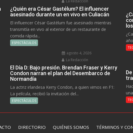
La Redacción
n
¿Quién era César Gastélum? El influencer
asesinado durante un en vivo en Culiacán
¿C
co
El influencer César Gastélum fue asesinado mientras
lo
transmitía en vivo al exterior de un restaurante de
¿Ca
comida rápida...
año
ESPECTÁCULOS
TE
agosto 4, 2026
La Redacción
El Día D: Bajo presión. Brendan Fraser y Kerry
De
Condon narran el plan del Desembarco de
tr
Normandía
Hac
La actriz irlandesa Kerry Condon, a quien vimos en F1:
una
La película, recibió la invitación del...
TE
ESPECTÁCULOS
ACTO
DIRECTORIO
QUIÉNES SOMOS TÉRMINOS Y CON