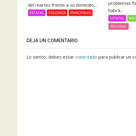
problemas fi
del martes frente a su domicilio,...
habrá...
ESTATAL
POLICIACA
PRINCIPALES
ESTATAL
NAC
REGIONAL
DEJA UN COMENTARIO
Lo siento, debes estar
conectado
para publicar un c