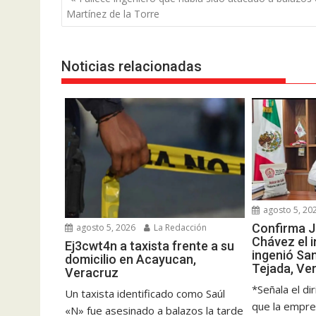
de
Martínez de la Torre
entradas
Noticias relacionadas
agosto 5, 20
Confirma J
agosto 5, 2026
La Redacción
Chávez el i
Ej3cwt4n a taxista frente a su
ingenió Sa
domicilio en Acayucan,
Tejada, Ve
Veracruz
*Señala el di
Un taxista identificado como Saúl
que la empre
«N» fue asesinado a balazos la tarde