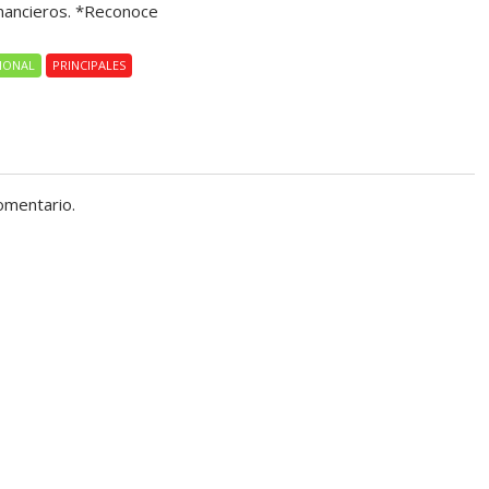
nancieros. *Reconoce
IONAL
PRINCIPALES
omentario.