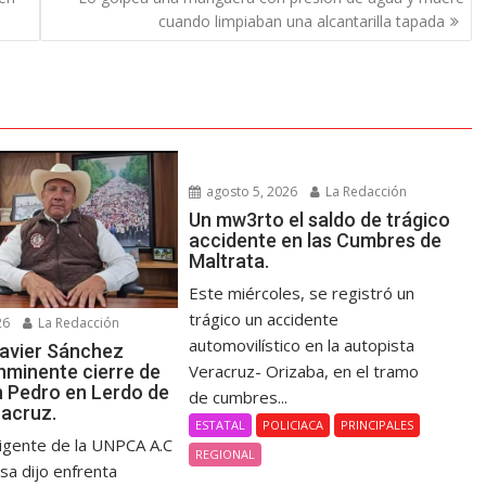
cuando limpiaban una alcantarilla tapada
agosto 5, 2026
La Redacción
Un mw3rto el saldo de trágico
accidente en las Cumbres de
Maltrata.
Este miércoles, se registró un
trágico un accidente
26
La Redacción
automovilístico en la autopista
avier Sánchez
nminente cierre de
Veracruz- Orizaba, en el tramo
n Pedro en Lerdo de
de cumbres...
racruz.
ESTATAL
POLICIACA
PRINCIPALES
rigente de la UNPCA A.C
REGIONAL
sa dijo enfrenta