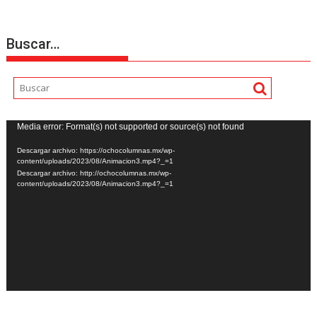
Buscar…
Reproductor
Media error: Format(s) not supported or source(s) not found
de
Descargar archivo: https://ochocolumnas.mx/wp-
vídeo
content/uploads/2023/08/Animacion3.mp4?_=1
Descargar archivo: http://ochocolumnas.mx/wp-
content/uploads/2023/08/Animacion3.mp4?_=1