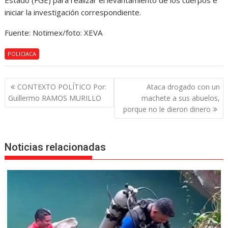
Estado (FGE) para realizar el levantamiento de los cuerpos e
iniciar la investigación correspondiente.
Fuente: Notimex/foto: XEVA
POLICIACA
Navegación
CONTEXTO POLÍTICO Por:
Ataca drogado con un
de
Guillermo RAMOS MURILLO
machete a sus abuelos,
entradas
porque no le dieron dinero
Noticias relacionadas