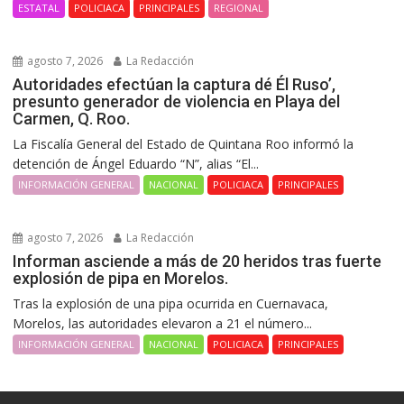
ESTATAL
POLICIACA
PRINCIPALES
REGIONAL
agosto 7, 2026
La Redacción
Autoridades efectúan la captura dé Él Ruso’,
presunto generador de violencia en Playa del
Carmen, Q. Roo.
La Fiscalía General del Estado de Quintana Roo informó la
detención de Ángel Eduardo “N”, alias “El...
INFORMACIÓN GENERAL
NACIONAL
POLICIACA
PRINCIPALES
agosto 7, 2026
La Redacción
Informan asciende a más de 20 heridos tras fuerte
explosión de pipa en Morelos.
Tras la explosión de una pipa ocurrida en Cuernavaca,
Morelos, las autoridades elevaron a 21 el número...
INFORMACIÓN GENERAL
NACIONAL
POLICIACA
PRINCIPALES