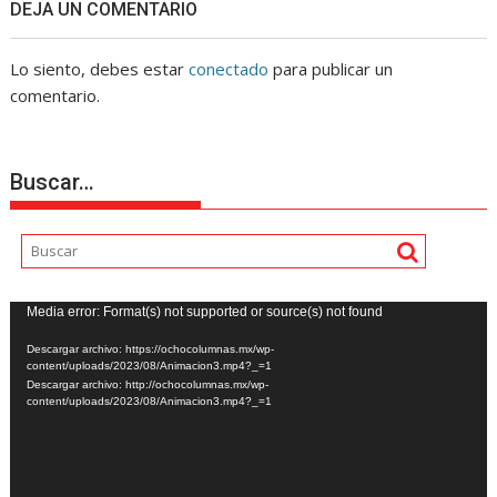
DEJA UN COMENTARIO
Lo siento, debes estar
conectado
para publicar un
comentario.
Buscar…
Reproductor
Media error: Format(s) not supported or source(s) not found
de
Descargar archivo: https://ochocolumnas.mx/wp-
vídeo
content/uploads/2023/08/Animacion3.mp4?_=1
Descargar archivo: http://ochocolumnas.mx/wp-
content/uploads/2023/08/Animacion3.mp4?_=1