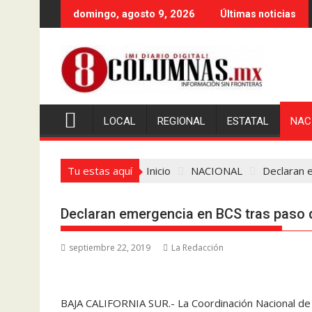
Saltar
domingo, agosto 9, 2026
Últimas noticias
al
contenido
LOCAL
REGIONAL
ESTATAL
NAC
Tu estas aquí
Inicio
NACIONAL
Declaran 
Declaran emergencia en BCS tras paso d
septiembre 22, 2019
La Redacción
BAJA CALIFORNIA SUR.- La Coordinación Nacional de P