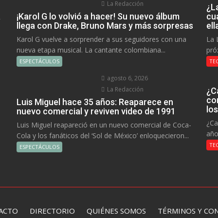
La Redacción
¿L
a
¡Karol G lo volvió a hacer! Su nuevo álbum
cu
llega con Drake, Bruno Mars y más sorpresas
el
Karol G vuelve a sorprender a sus seguidores con una
La 
nueva etapa musical. La cantante colombiana...
pró
ESPECTÁCULOS
TE
agosto 6, 2026
La Redacción
¿C
co
Luis Miguel hace 35 años: Reaparece en
lo
nuevo comercial y reviven video de 1991
¿Ca
Luis Miguel reapareció en un nuevo comercial de Coca-
año
Cola y los fanáticos del ‘Sol de México’ enloquecieron...
TE
ESPECTÁCULOS
ACTO
DIRECTORIO
QUIÉNES SOMOS TÉRMINOS Y CON