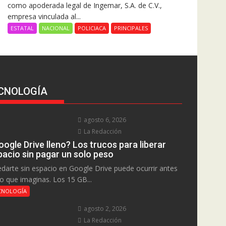
como apoderada legal de Ingemar, S.A. de C.V.,
empresa vinculada al...
ESTATAL
NACIONAL
POLICIACA
PRINCIPALES
CNOLOGÍA
agosto 6, 2026
La Redacción
ogle Drive lleno? Los trucos para liberar
pacio sin pagar un solo peso
darte sin espacio en Google Drive puede ocurrir antes
lo que imaginas. Los 15 GB...
CNOLOGÍA
agosto 2, 2026
La Redacción