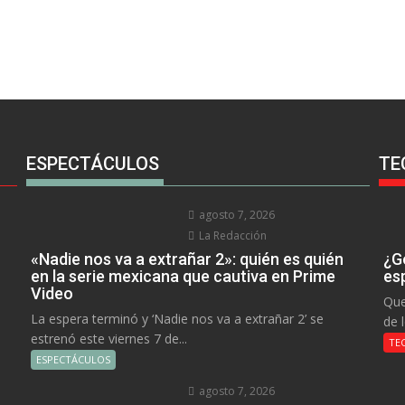
ESPECTÁCULOS
TE
agosto 7, 2026
La Redacción
«Nadie nos va a extrañar 2»: quién es quién
¿Go
en la serie mexicana que cautiva en Prime
es
Video
Que
La espera terminó y ‘Nadie nos va a extrañar 2’ se
de 
estrenó este viernes 7 de...
TE
ESPECTÁCULOS
agosto 7, 2026