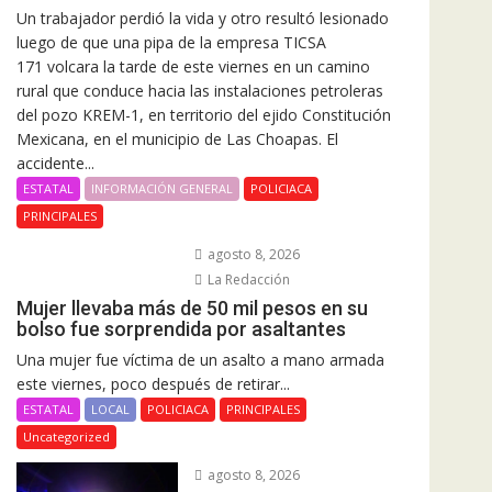
Un trabajador perdió la vida y otro resultó lesionado
luego de que una pipa de la empresa TICSA
171 volcara la tarde de este viernes en un camino
rural que conduce hacia las instalaciones petroleras
del pozo KREM-1, en territorio del ejido Constitución
Mexicana, en el municipio de Las Choapas. El
accidente...
ESTATAL
INFORMACIÓN GENERAL
POLICIACA
PRINCIPALES
agosto 8, 2026
La Redacción
Mujer llevaba más de 50 mil pesos en su
bolso fue sorprendida por asaltantes
Una mujer fue víctima de un asalto a mano armada
este viernes, poco después de retirar...
ESTATAL
LOCAL
POLICIACA
PRINCIPALES
Uncategorized
agosto 8, 2026