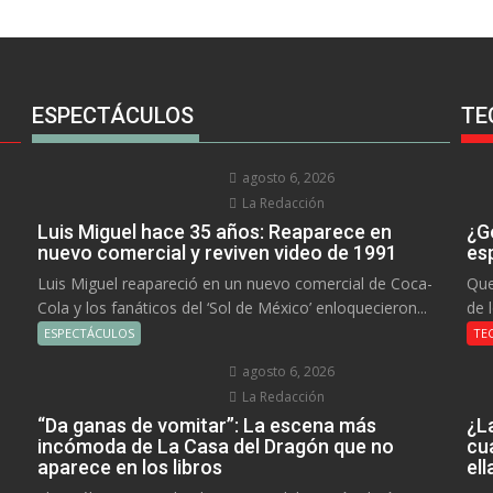
ESPECTÁCULOS
TE
agosto 6, 2026
La Redacción
Luis Miguel hace 35 años: Reaparece en
¿Go
nuevo comercial y reviven video de 1991
es
Luis Miguel reapareció en un nuevo comercial de Coca-
Que
Cola y los fanáticos del ‘Sol de México’ enloquecieron...
de 
ESPECTÁCULOS
TE
agosto 6, 2026
La Redacción
“Da ganas de vomitar”: La escena más
¿L
incómoda de La Casa del Dragón que no
cu
aparece en los libros
el