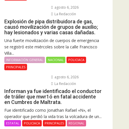
agosto 6, 2026
La Redacción
Explosión de pipa distribuidora de gas,
causó movilización de grupos de auxilio;
hay lesionados y varias casas dañadas.
Una fuerte movilización de cuerpos de emergencia
se registró este miércoles sobre la calle Francisco
Villa...
INFORMACIÓN GENERAL
NACIONAL
POLICIACA
PRINCIPALES
agosto 6, 2026
La Redacción
Informan ya fue identificado el conductor
de tráiler que mwr1ó en fatal accidente
en Cumbres de Maltrata.
Fue identificado como Jonathan Rafael «N», el
operador que perdió la vida tras la volcadura de un...
ESTATAL
POLICIACA
PRINCIPALES
REGIONAL