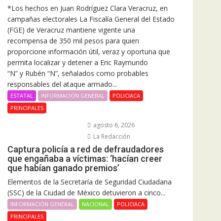
*Los hechos en Juan Rodríguez Clara Veracruz, en
campañas electorales La Fiscalía General del Estado
(FGE) de Veracruz mantiene vigente una
recompensa de 350 mil pesos para quien
proporcione información útil, veraz y oportuna que
permita localizar y detener a Eric Raymundo
“N” y Rubén “N”, señalados como probables
responsables del ataque armado...
ESTATAL
INFORMACIÓN GENERAL
POLICIACA
PRINCIPALES
agosto 6, 2026
La Redacción
Captura policía a red de defraudadores
que engañaba a víctimas: ‘hacían creer
que habían ganado premios’
Elementos de la Secretaría de Seguridad Ciudadana
(SSC) de la Ciudad de México detuvieron a cinco...
INFORMACIÓN GENERAL
NACIONAL
POLICIACA
PRINCIPALES