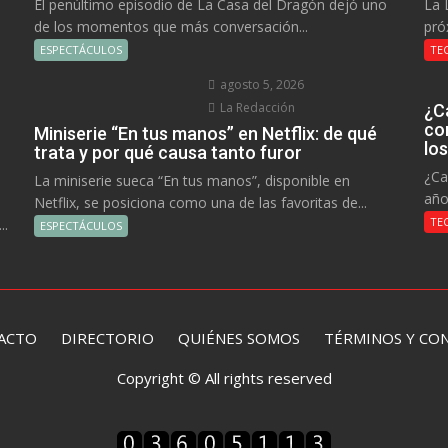
El penúltimo episodio de La Casa del Dragón dejó uno
La 
de los momentos que más conversación...
pró
ESPECTÁCULOS
TE
agosto 5, 2026
La Redacción
¿C
co
Miniserie “En tus manos” en Netflix: de qué
lo
trata y por qué causa tanto furor
¿Ca
La miniserie sueca “En tus manos”, disponible en
año
Netflix, se posiciona como una de las favoritas de...
TE
..
ESPECTÁCULOS
ACTO
DIRECTORIO
QUIÉNES SOMOS TÉRMINOS Y CON
Copyright © All rights reserved