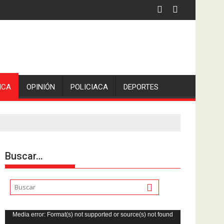
 la comunicadora Avisack Douglas.
ICA
OPINIÓN
POLICIACA
DEPORTES
Buscar…
Reproductor
Media error: Format(s) not supported or source(s) not found