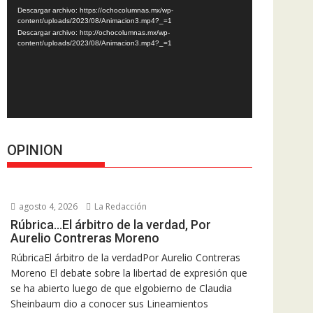
de
Descargar archivo: https://ochocolumnas.mx/wp-
vídeo
content/uploads/2023/08/Animacion3.mp4?_=1
Descargar archivo: http://ochocolumnas.mx/wp-
content/uploads/2023/08/Animacion3.mp4?_=1
OPINION
agosto 4, 2026
La Redacción
Rúbrica…El árbitro de la verdad, Por
Aurelio Contreras Moreno
RúbricaEl árbitro de la verdadPor Aurelio Contreras
Moreno El debate sobre la libertad de expresión que
se ha abierto luego de que elgobierno de Claudia
Sheinbaum dio a conocer sus Lineamientos