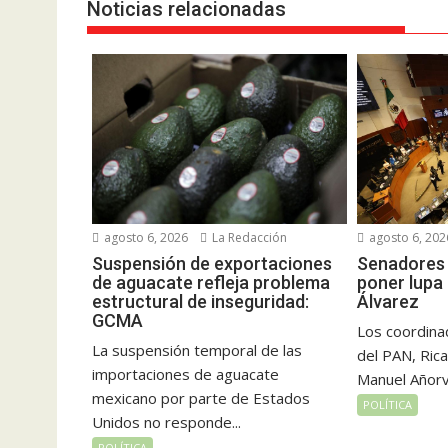
Noticias relacionadas
agosto 6, 2026
La Redacción
agosto 6, 202
Suspensión de exportaciones
Senadores 
de aguacate refleja problema
poner lupa
estructural de inseguridad:
Álvarez
GCMA
Los coordina
La suspensión temporal de las
del PAN, Rica
importaciones de aguacate
Manuel Añorve
mexicano por parte de Estados
POLÍTICA
Unidos no responde...
POLÍTICA