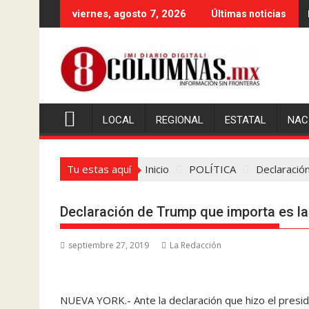
Saltar
viernes, agosto 7, 2026
Últimas noticias
al
contenido
LOCAL
REGIONAL
ESTATAL
NAC
Tu estas aquí
Inicio
POLÍTICA
Declaració
Declaración de Trump que importa es la
septiembre 27, 2019
La Redacción
NUEVA YORK.- Ante la declaración que hizo el pres