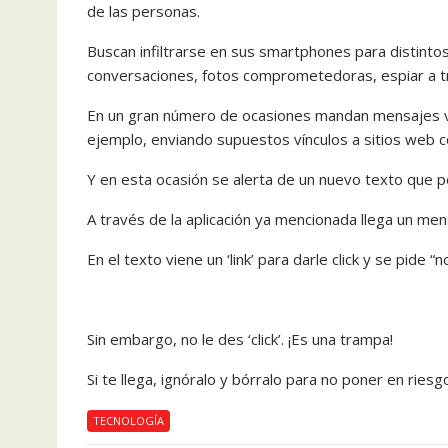
de las personas.
Buscan infiltrarse en sus smartphones para distinto
conversaciones, fotos comprometedoras, espiar a tr
En un gran número de ocasiones mandan mensajes vía
ejemplo, enviando supuestos vínculos a sitios web c
Y en esta ocasión se alerta de un nuevo texto que po
A través de la aplicación ya mencionada llega un men
En el texto viene un ‘link’ para darle click y se pide “
Sin embargo, no le des ‘click’. ¡Es una trampa!
Si te llega, ignóralo y bórralo para no poner en riesg
TECNOLOGÍA