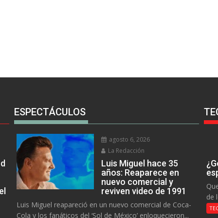
ESPECTÁCULOS
TE
agosto 6, 2026
La Redacción
rd
Luis Miguel hace 35
¿Go
años: Reaparece en
es
nuevo comercial y
Que
el
reviven video de 1991
de 
Luis Miguel reapareció en un nuevo comercial de Coca-
TE
Cola y los fanáticos del ‘Sol de México’ enloquecieron...