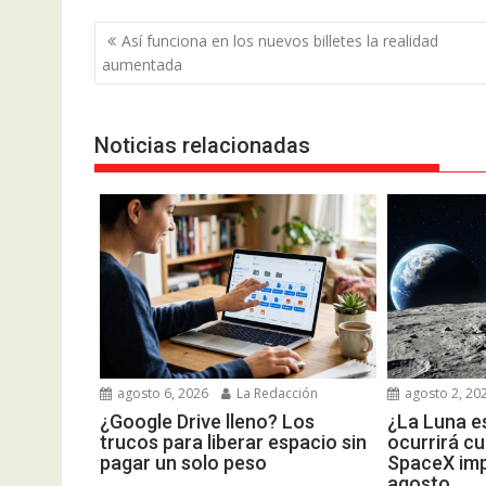
Navegación
Así funciona en los nuevos billetes la realidad
de
aumentada
entradas
Noticias relacionadas
agosto 6, 2026
La Redacción
agosto 2, 20
¿Google Drive lleno? Los
¿La Luna es
trucos para liberar espacio sin
ocurrirá c
pagar un solo peso
SpaceX imp
agosto