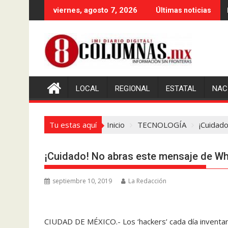
Saltar
viernes, agosto 7, 2026
Últimas noticias
al
contenido
LOCAL
REGIONAL
ESTATAL
NAC
Tu estas aquí
Inicio
TECNOLOGÍA
¡Cuidad
¡Cuidado! No abras este mensaje de Wh
septiembre 10, 2019
La Redacción
CIUDAD DE MÉXICO.- Los ‘hackers’ cada día inventan