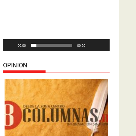
de
vídeo
00:00
00:20
OPINION