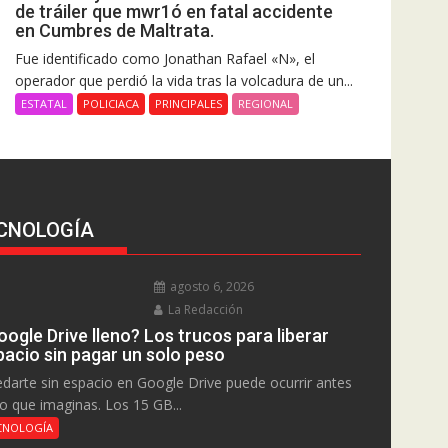
de tráiler que mwr1ó en fatal accidente
en Cumbres de Maltrata.
Fue identificado como Jonathan Rafael «N», el
operador que perdió la vida tras la volcadura de un...
ESTATAL
POLICIACA
PRINCIPALES
REGIONAL
CNOLOGÍA
agosto 6, 2026
La Redacción
ogle Drive lleno? Los trucos para liberar
pacio sin pagar un solo peso
darte sin espacio en Google Drive puede ocurrir antes
lo que imaginas. Los 15 GB...
CNOLOGÍA