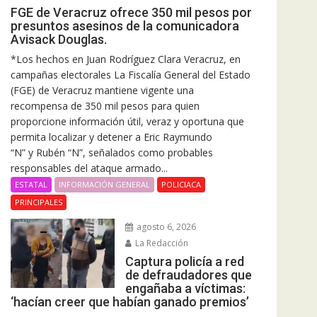
FGE de Veracruz ofrece 350 mil pesos por
presuntos asesinos de la comunicadora
Avisack Douglas.
*Los hechos en Juan Rodríguez Clara Veracruz, en
campañas electorales La Fiscalía General del Estado
(FGE) de Veracruz mantiene vigente una
recompensa de 350 mil pesos para quien
proporcione información útil, veraz y oportuna que
permita localizar y detener a Eric Raymundo
“N” y Rubén “N”, señalados como probables
responsables del ataque armado...
ESTATAL
INFORMACIÓN GENERAL
POLICIACA
PRINCIPALES
agosto 6, 2026
La Redacción
Captura policía a red
de defraudadores que
engañaba a víctimas:
‘hacían creer que habían ganado premios’