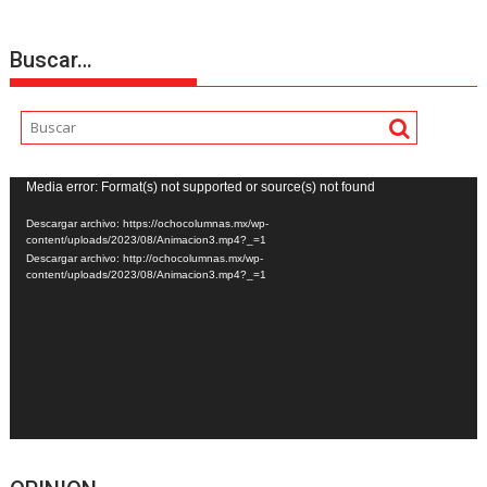
Buscar…
Reproductor
Media error: Format(s) not supported or source(s) not found
de
Descargar archivo: https://ochocolumnas.mx/wp-
vídeo
content/uploads/2023/08/Animacion3.mp4?_=1
Descargar archivo: http://ochocolumnas.mx/wp-
content/uploads/2023/08/Animacion3.mp4?_=1