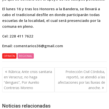
El lunes 16 y tras los Honores a la Bandera, se llevará a
cabo el tradicional desfile en donde participarán todas
escuelas de la localidad, el cual será presenciado por la
comuna en pleno.
Cel: 228 411 7622
Email: comentarios36@gmail.com
OPINIÓN
REGIONAL
Navegación
Rúbrica; Ante crisis sanitaria
Protección Civil Córdoba,
de
en Veracruz, no haga
reportó, se atendió a las
entradas
“dengues”, Por Aurelio
afectaciones por las lluvias de
Contreras Moreno
anoche.
Noticias relacionadas