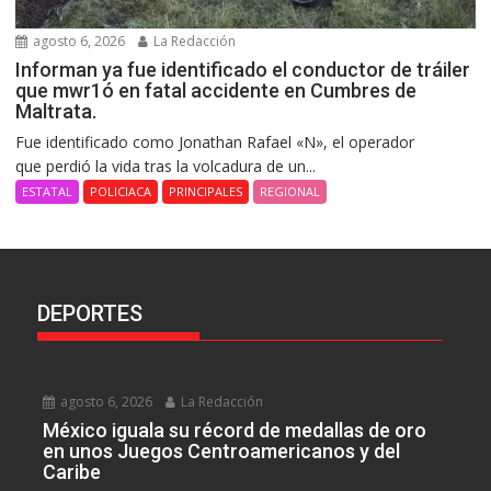
agosto 6, 2026
La Redacción
Informan ya fue identificado el conductor de tráiler
que mwr1ó en fatal accidente en Cumbres de
Maltrata.
Fue identificado como Jonathan Rafael «N», el operador
que perdió la vida tras la volcadura de un...
ESTATAL
POLICIACA
PRINCIPALES
REGIONAL
DEPORTES
agosto 6, 2026
La Redacción
México iguala su récord de medallas de oro
en unos Juegos Centroamericanos y del
Caribe