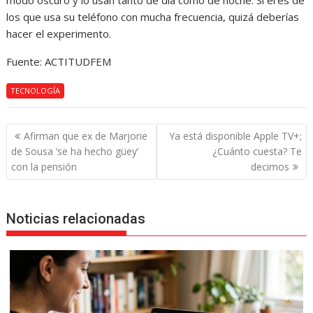
modo oscuro y lo usan tanto de día como de noche. Si eres de
los que usa su teléfono con mucha frecuencia, quizá deberías
hacer el experimento.
Fuente: ACTITUDFEM
TECNOLOGÍA
Navegación
Afirman que ex de Marjorie
Ya está disponible Apple TV+;
de
de Sousa ‘se ha hecho güey’
¿Cuánto cuesta? Te
entradas
con la pensión
decimos
Noticias relacionadas