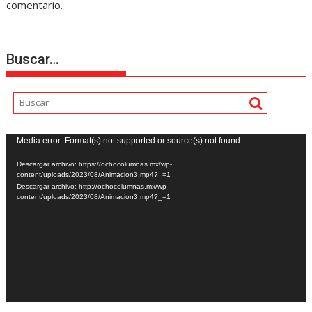
comentario.
Buscar…
Reproductor
Media error: Format(s) not supported or source(s) not found
de
Descargar archivo: https://ochocolumnas.mx/wp-
vídeo
content/uploads/2023/08/Animacion3.mp4?_=1
Descargar archivo: http://ochocolumnas.mx/wp-
content/uploads/2023/08/Animacion3.mp4?_=1