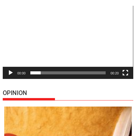
Reproductor
de
vídeo
00:00
00:20
OPINION