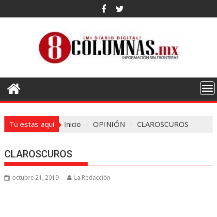
Saltar
al
contenido
Tu estas aquí
Inicio
OPINIÓN
CLAROSCUROS
CLAROSCUROS
octubre 21, 2019
La Redacción