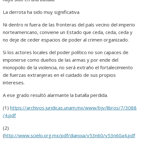
La derrota ha sido muy significativa.
Ni dentro ni fuera de las fronteras del país vecino del imperio
norteamericano, conviene un Estado que ceda, ceda, ceda y
no deje de ceder espacios de poder al crimen organizado.
Si los actores locales del poder político no son capaces de
imponerse como dueños de las armas y por ende del
monopolio de la violencia, no será extraño el fortalecimiento
de fuerzas extranjeras en el cuidado de sus propios
intereses.
A ese grado resultó alarmante la batalla perdida.
(1)
https://archivos.juridicas.unam.mx/www/bjv/libros/7/3088
/4.pdf
(2)
(
http://www.scielo.org.mx/pdf/dianoia/v53n60/v53n60a4.pdf