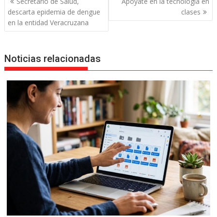
Secretario de Salud,
Apóyate en la tecnología en
de
descarta epidemia de dengue
clases
entradas
en la entidad Veracruzana
Noticias relacionadas