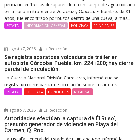
permanecer 15 días desaparecido en un cuerpo de agua ubicado
en la zona limítrofe entre Veracruz y Oaxaca. El hombre, de 31
años, fue encontrado por buzos dentro de una cueva, a más...
ESTATAL
INFORMACIÓN GENERAL
POLICIACA
PRINCIPALES
agosto 7, 2026
La Redacción
Se registra aparatosa volcadura de tráiler en
autopista Córdoba-Puebla, km. 224+200; hay cierre
parcial de circulación.
La Guardia Nacional División Carreteras, informó que se
registra un cierre parcial de circulación sobre la carretera...
ESTATAL
POLICIACA
PRINCIPALES
REGIONAL
agosto 7, 2026
La Redacción
Autoridades efectúan la captura dé Él Ruso’,
presunto generador de violencia en Playa del
Carmen, Q. Roo.
La Fiscalía General del Estado de Quintana Roo informó la