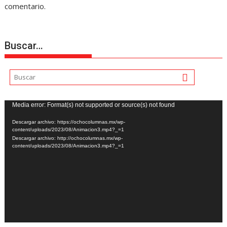
comentario.
Buscar…
Reproductor
Media error: Format(s) not supported or source(s) not found
de
Descargar archivo: https://ochocolumnas.mx/wp-
vídeo
content/uploads/2023/08/Animacion3.mp4?_=1
Descargar archivo: http://ochocolumnas.mx/wp-
content/uploads/2023/08/Animacion3.mp4?_=1