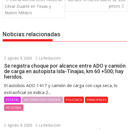
de
pesos
César Duarte en Texas y
entradas
Nuevo México
Noticias relacionadas
agosto 9, 2026
La Redacción
Se registra choque por alcance entre ADO y camión
de carga en autopista Isla-Tinajas, km 60 +500; hay
heridos.
El autobús ADO 1417 y camión de carga con caja seca, lo
extraoficial se indica 2...
ESTATAL
INFORMACIÓN GENERAL
POLICIACA
PRINCIPALES
REGIONAL
agosto 9, 2026
La Redacción