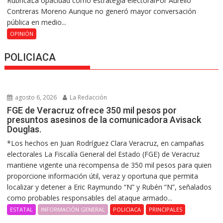
RúbricaLa opacidad como estrategia electoralPor Aurelio
Contreras Moreno Aunque no generó mayor conversación
pública en medio...
OPINIÓN
POLICIACA
agosto 6, 2026
La Redacción
FGE de Veracruz ofrece 350 mil pesos por
presuntos asesinos de la comunicadora Avisack
Douglas.
*Los hechos en Juan Rodríguez Clara Veracruz, en campañas
electorales La Fiscalía General del Estado (FGE) de Veracruz
mantiene vigente una recompensa de 350 mil pesos para quien
proporcione información útil, veraz y oportuna que permita
localizar y detener a Eric Raymundo “N” y Rubén “N”, señalados
como probables responsables del ataque armado...
ESTATAL
INFORMACIÓN GENERAL
POLICIACA
PRINCIPALES