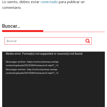
Lo siento, debes estar
conectado
para publicar un
comentario.
Buscar…
Reproductor
Media error: Format(s) not supported or source(s) not found
de
Descargar archivo: https://ochocolumnas.mx/wp-
vídeo
content/uploads/2023/08/Animacion3.mp4?_=1
Descargar archivo: http://ochocolumnas.mx/wp-
content/uploads/2023/08/Animacion3.mp4?_=1